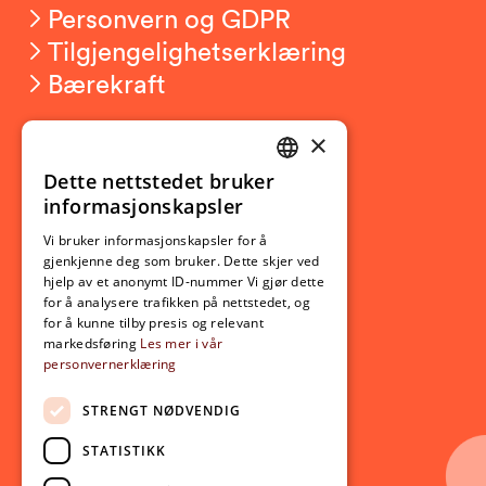
Personvern og GDPR
Tilgjengelighetserklæring
Bærekraft
×
Studierelatert
Ny student
Dette nettstedet bruker
NORWEGIAN
informasjonskapsler
Utveksling
ENGLISH
Opptak
Vi bruker informasjonskapsler for å
gjenkjenne deg som bruker. Dette skjer ved
Lov- og regelverk
hjelp av et anonymt ID-nummer Vi gjør dette
for å analysere trafikken på nettstedet, og
for å kunne tilby presis og relevant
Aktuelt
markedsføring
Les mer i vår
personvernerklæring
Nyheter
Arrangementer
STRENGT NØDVENDIG
Nyhetsbrev
STATISTIKK
Ledige stillinger