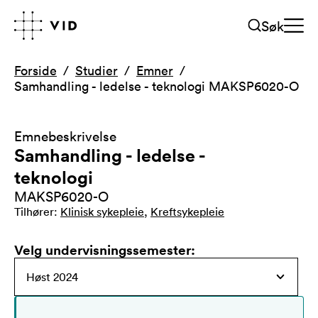
Søk
Forside
Studier
Emner
Samhandling - ledelse - teknologi MAKSP6020-O
Emnebeskrivelse
Samhandling - ledelse -
teknologi
MAKSP6020-O
Tilhører
:
Klinisk sykepleie
,
Kreftsykepleie
Velg undervisningssemester
: