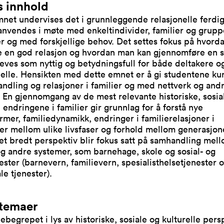
 innhold
mnet undervises det i grunnleggende relasjonelle ferdi
nvendes i møte med enkeltindivider, familier og gruppe
r og med forskjellige behov. Det settes fokus på hvor
e en god relasjon og hvordan man kan gjennomføre en 
ves som nyttig og betydningsfull for både deltakere o
nelle. Hensikten med dette emnet er å gi studentene k
dling og relasjoner i familier og med nettverk og and
 En gjennomgang av de mest relevante historiske, sosia
e endringene i familier gir grunnlag for å forstå nye
rmer, familiedynamikk, endringer i familierelasjoner i
r mellom ulike livsfaser og forhold mellom generasjon
t bredt perspektiv blir fokus satt på samhandling mel
og andre systemer, som barnehage, skole og sosial- og
ester (barnevern, familievern, spesialisthelsetjenester 
e tjenester).
temaer
iebegrepet i lys av historiske, sosiale og kulturelle pers