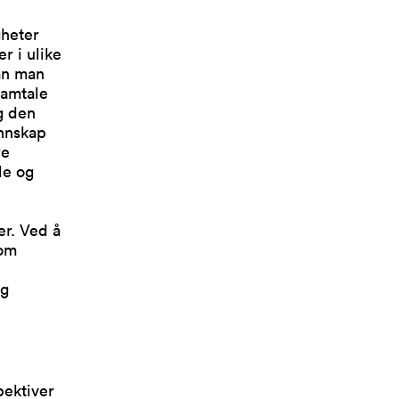
gheter
r i ulike
dan man
samtale
g den
unnskap
re
le og
er. Ved å
lom
og
pektiver