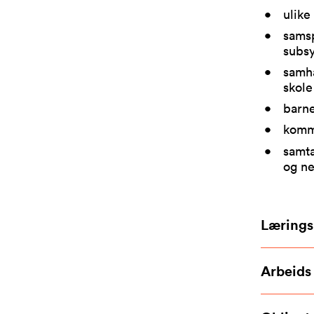
ulike
samsp
subsy
samha
skole
barne
kommu
samta
og ne
Lærings
Arbeids