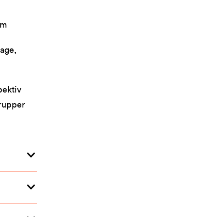
om
age,
pektiv
grupper