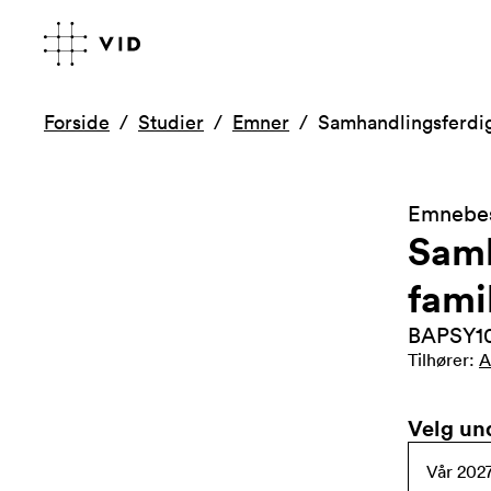
Forside
Studier
Emner
Samhandlingsferdig
Emnebes
Samh
fami
BAPSY1
Tilhører
:
A
Velg un