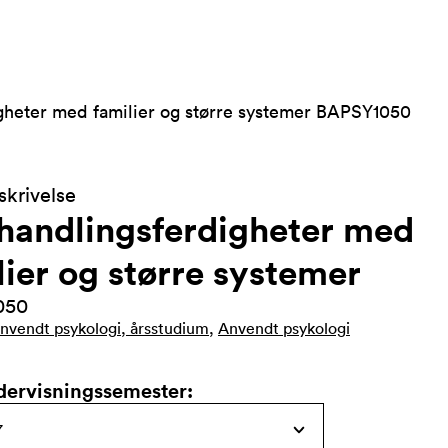
heter med familier og større systemer BAPSY1050
krivelse
andlingsferdigheter med
lier og større systemer
050
nvendt psykologi, årsstudium
,
Anvendt psykologi
dervisningssemester
: