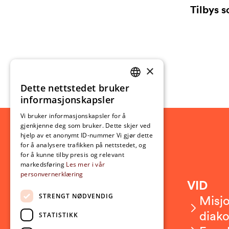
Tilbys 
×
Dette nettstedet bruker
NORWEGIAN
informasjonskapsler
ENGLISH
Vi bruker informasjonskapsler for å
gjenkjenne deg som bruker. Dette skjer ved
hjelp av et anonymt ID-nummer Vi gjør dette
for å analysere trafikken på nettstedet, og
for å kunne tilby presis og relevant
markedsføring
Les mer i vår
personvernerklæring
Kontakt
VID
STRENGT NØDVENDIG
Kontakt oss
Misjo
Om VID
diako
STATISTIKK