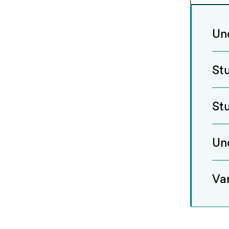
Un
St
St
Un
Va