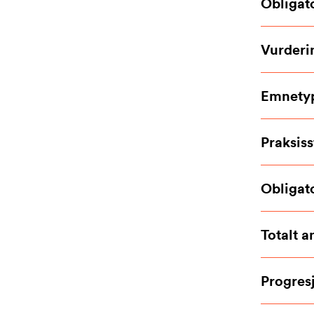
Obligato
Vurderi
Emnety
Praksiss
Obligat
Totalt a
Progres