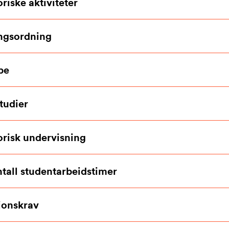
riske aktiviteter
ngsordning
pe
tudier
orisk undervisning
ntall studentarbeidstimer
jonskrav