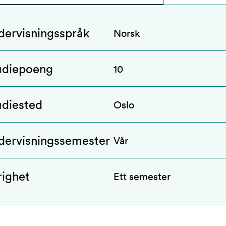
dervisningsspråk
Norsk
udiepoeng
10
udiested
Oslo
dervisningssemester
Vår
righet
Ett semester