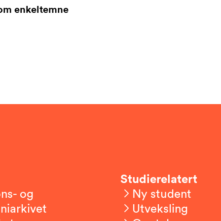
som enkeltemne
Studierelatert
ns- og
Ny student
niarkivet
Utveksling