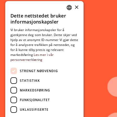
×
Studierelatert
Ny student
Dette nettstedet bruker
NORWEGIAN
informasjonskapsler
Utveksling
ENGLISH
Opptak
Vi bruker informasjonskapsler for å
gjenkjenne deg som bruker. Dette skjer ved
Lov- og regelverk
hjelp av et anonymt ID-nummer Vi gjør dette
for å analysere trafikken på nettstedet, og
for å kunne tilby presis og relevant
Aktuelt
markedsføring
Les mer i vår
personvernerklæring
Nyheter
Arrangementer
STRENGT NØDVENDIG
Nyhetsbrev
STATISTIKK
Ledige stillinger
MARKEDSFØRING
Følg oss på sosiale medier:
Facebook
FUNKSJONALITET
Instagram
UKLASSIFISERTE
Youtube