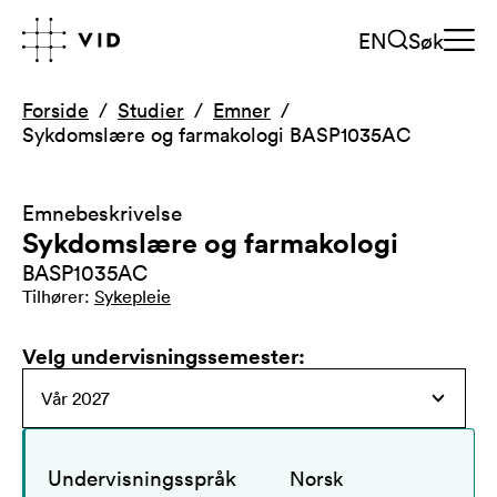
EN
Søk
Forside
Studier
Emner
Sykdomslære og farmakologi BASP1035AC
Emnebeskrivelse
Sykdomslære og farmakologi
BASP1035AC
Tilhører
:
Sykepleie
Velg undervisningssemester
:
Undervisningsspråk
Norsk