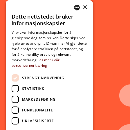
×
Studierelatert
Ny student
Dette nettstedet bruker
NORWEGIAN
informasjonskapsler
Utveksling
ENGLISH
Opptak
Vi bruker informasjonskapsler for å
gjenkjenne deg som bruker. Dette skjer ved
Lov- og regelverk
hjelp av et anonymt ID-nummer Vi gjør dette
for å analysere trafikken på nettstedet, og
for å kunne tilby presis og relevant
Aktuelt
markedsføring
Les mer i vår
personvernerklæring
Nyheter
Arrangementer
STRENGT NØDVENDIG
Nyhetsbrev
STATISTIKK
Ledige stillinger
MARKEDSFØRING
Følg oss på sosiale medier:
Facebook
FUNKSJONALITET
Instagram
UKLASSIFISERTE
Youtube