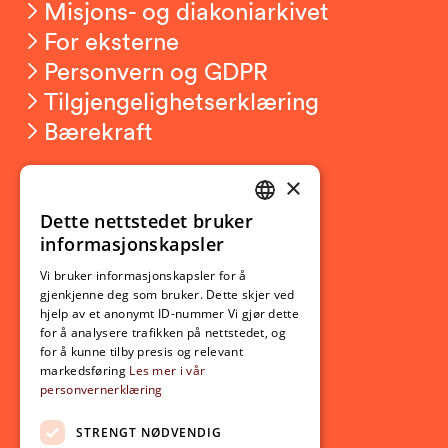
Misjons- og diakoniarkivet
For eksterne
Personvern og GDPR
Tilgjengelighetserklæring
Bærekraft
×
Studierelatert
Ny student
Dette nettstedet bruker
NORWEGIAN
informasjonskapsler
Utveksling
ENGLISH
Opptak
Vi bruker informasjonskapsler for å
gjenkjenne deg som bruker. Dette skjer ved
Lov- og regelverk
hjelp av et anonymt ID-nummer Vi gjør dette
for å analysere trafikken på nettstedet, og
for å kunne tilby presis og relevant
Aktuelt
markedsføring
Les mer i vår
personvernerklæring
Nyheter
Arrangementer
STRENGT NØDVENDIG