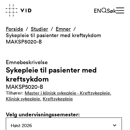
EN
Søk
Forside
Studier
Emner
Sykepleie til pasienter med kreftsykdom
MAKSP5020-B
Emnebeskrivelse
Sykepleie til pasienter med
kreftsykdom
MAKSP5020-B
Tilhører
:
Master i klinisk sykepleie - Kreftsykepleie
,
Klinisk sykepleie
,
Kreftsykepleie
Velg undervisningssemester
: