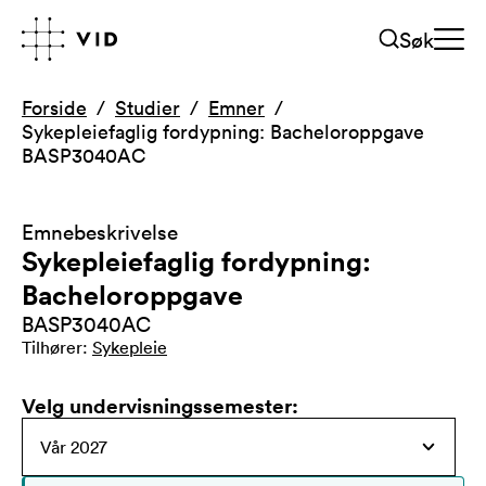
Søk
Forside
Studier
Emner
Sykepleiefaglig fordypning: Bacheloroppgave
BASP3040AC
Emnebeskrivelse
Sykepleiefaglig fordypning:
Bacheloroppgave
BASP3040AC
Tilhører
:
Sykepleie
Velg undervisningssemester
: