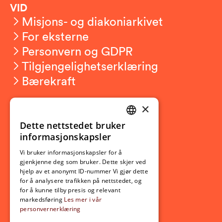
VID
Misjons- og diakoniarkivet
For eksterne
Personvern og GDPR
Tilgjengelighetserklæring
Bærekraft
×
Studierelatert
Ny student
Dette nettstedet bruker
NORWEGIAN
informasjonskapsler
Utveksling
ENGLISH
Opptak
Vi bruker informasjonskapsler for å
gjenkjenne deg som bruker. Dette skjer ved
Lov- og regelverk
hjelp av et anonymt ID-nummer Vi gjør dette
for å analysere trafikken på nettstedet, og
for å kunne tilby presis og relevant
Aktuelt
markedsføring
Les mer i vår
personvernerklæring
Nyheter