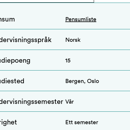
nsum
Pensumliste
dervisningsspråk
Norsk
udiepoeng
15
udiested
Bergen, Oslo
dervisningssemester
Vår
righet
Ett semester