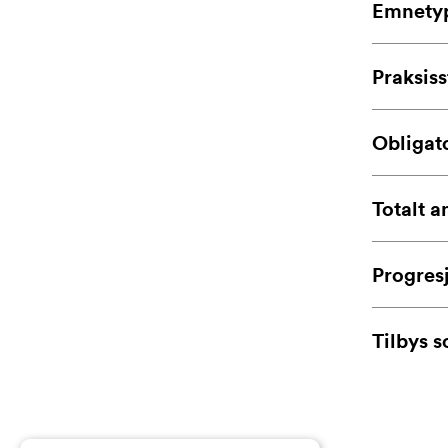
Emnety
Praksiss
Obligat
Totalt a
Progres
Tilbys 