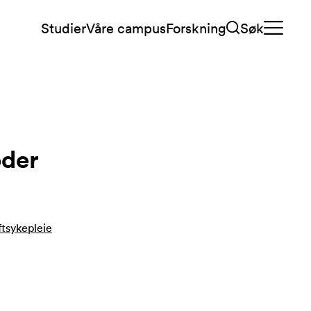
Studier
Våre campus
Forskning
Søk
oder
ftsykepleie