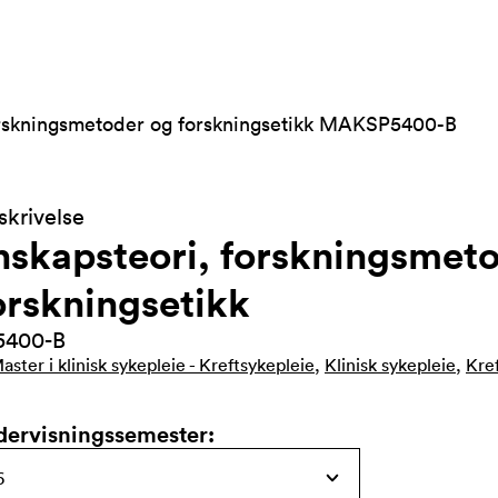
orskningsmetoder og forskningsetikk MAKSP5400-B
krivelse
nskapsteori, forskningsmet
orskningsetikk
400-B
aster i klinisk sykepleie - Kreftsykepleie
,
Klinisk sykepleie
,
Kre
dervisningssemester
: