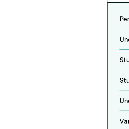
Pe
Un
St
St
Un
Va