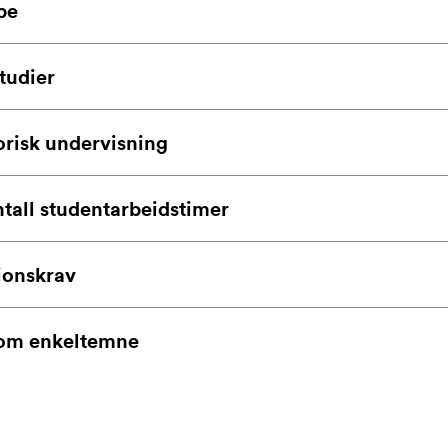
pe
tudier
orisk undervisning
ntall studentarbeidstimer
jonskrav
som enkeltemne