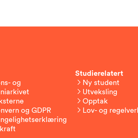
Studierelatert
ns- og
Ny student
niarkivet
Utveksling
ksterne
Opptak
onvern og GDPR
Lov- og regelver
engelighetserklæring
kraft