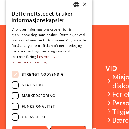
×
Dette nettstedet bruker
NORWEGIAN
informasjonskapsler
ENGLISH
Vi bruker informasjonskapsler for å
gjenkjenne deg som bruker. Dette skjer ved
hjelp av et anonymt ID-nummer Vi gjør dette
for å analysere trafikken på nettstedet, og
for å kunne tilby presis og relevant
markedsføring
Les mer i vår
personvernerklæring
Kontakt
VID
STRENGT NØDVENDIG
Kontakt oss
Misjo
Om VID
diako
STATISTIKK
Ansatte
For e
MARKEDSFØRING
Presserom
Pers
FUNKSJONALITET
Sikkerhet og beredskap
Tilgj
UKLASSIFISERTE
Bære
Følg oss på sosiale medier: