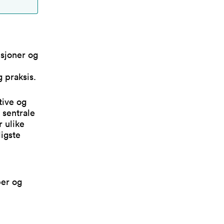
isjoner og
 praksis.
tive og
 sentrale
 ulike
ligste
per og