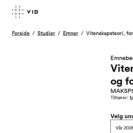
Forside
Studier
Emner
Vitenskapsteori, f
Emnebes
Vite
og f
MAKSP5
Tilhører
:
M
Velg un