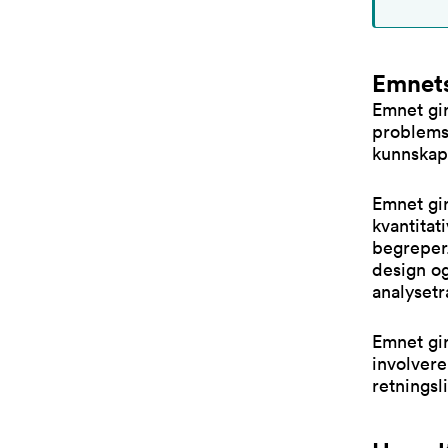
Emnets
Emnet gir
problemst
kunnskaps
Emnet gir
kvantitat
begreper
design og
analysetr
Emnet gir
involvere
retningsli