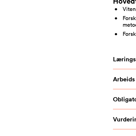
Hoved
Viten
Forsk
meto
Forsk
Lærings
Arbeids
Obligato
Vurderi