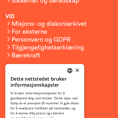
Sikkerhet og beredskap
VID
Misjons- og diakoniarkivet
For eksterne
Personvern og GDPR
Tilgjengelighetserklæring
Bærekraft
×
Studierelatert
Ny student
Dette nettstedet bruker
NORWEGIAN
informasjonskapsler
Utveksling
ENGLISH
Opptak
Vi bruker informasjonskapsler for å
gjenkjenne deg som bruker. Dette skjer ved
Lov- og regelverk
hjelp av et anonymt ID-nummer Vi gjør dette
for å analysere trafikken på nettstedet, og
for å kunne tilby presis og relevant
Aktuelt