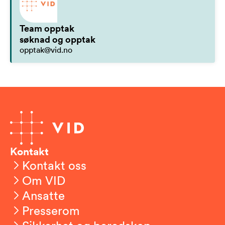
Team opptak
søknad og opptak
opptak@vid.no
Kontakt
Kontakt oss
Om VID
Ansatte
Presserom