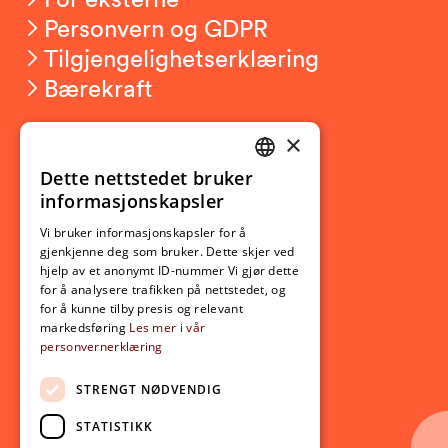
Personvern og GDPR
Tilgjengelighetserklæring
Bærekraft
×
Studierelatert
Ny student
Dette nettstedet bruker
NORWEGIAN
informasjonskapsler
Utveksling
ENGLISH
Opptak
Vi bruker informasjonskapsler for å
gjenkjenne deg som bruker. Dette skjer ved
Lov- og regelverk
hjelp av et anonymt ID-nummer Vi gjør dette
for å analysere trafikken på nettstedet, og
for å kunne tilby presis og relevant
Aktuelt
markedsføring
Les mer i vår
personvernerklæring
Nyheter
Arrangementer
STRENGT NØDVENDIG
Nyhetsbrev
STATISTIKK
Ledige stillinger