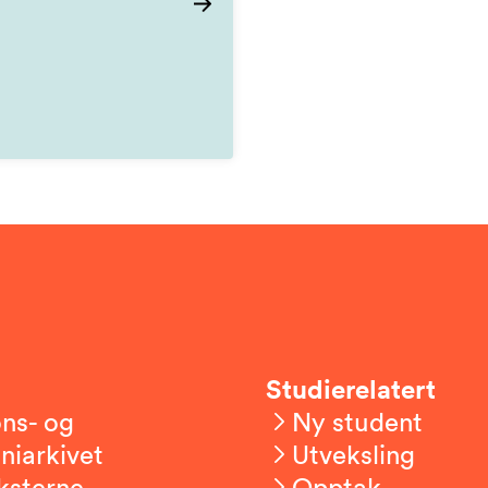
Studierelatert
ns- og
Ny student
niarkivet
Utveksling
ksterne
Opptak