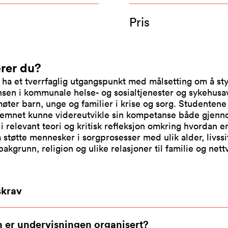
Pris
rer du?
 ha et tverrfaglig utgangspunkt med målsetting om å st
sen i kommunale helse- og sosialtjenester og sykehusa
øter barn, unge og familier i krise og sorg. Studentene 
emnet kunne videreutvikle sin kompetanse både gjen
 i relevant teori og kritisk refleksjon omkring hvordan e
 å støtte mennesker i sorgprosesser med ulik alder, livssi
 bakgrunn, religion og ulike relasjoner til familie og nett
krav
 er undervisningen organisert?