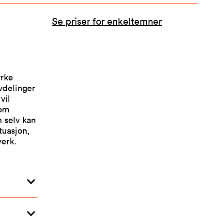
Se priser for enkeltemner
yrke
vdelinger
vil
nom
n selv kan
tuasjon,
verk.