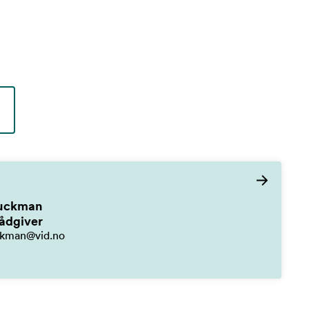
Luckman
rådgiver
uckman@vid.no