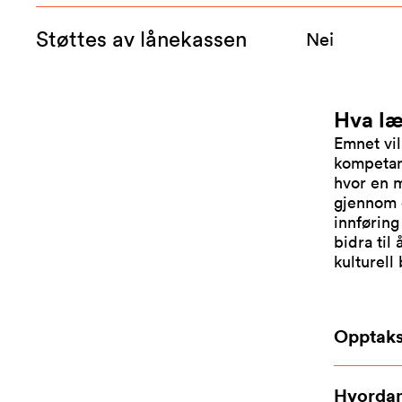
Støttes av lånekassen
Nei
Hva læ
Emnet vil
kompetan
hvor en m
gjennom 
innføring
bidra til
kulturell
Opptaks
Hvordan