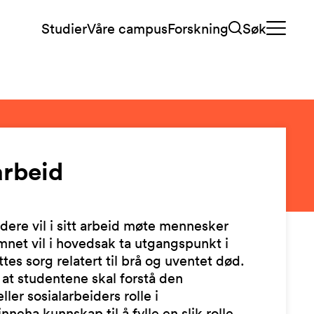
Studier
Våre campus
Forskning
Søk
arbeid
idere vil i sitt arbeid møte mennesker
net vil i hovedsak ta utgangspunkt i
es sorg relatert til brå og uventet død.
at studentene skal forstå den
ller sosialarbeiders rolle i
nneha kunnskap til å fylle en slik rolle.