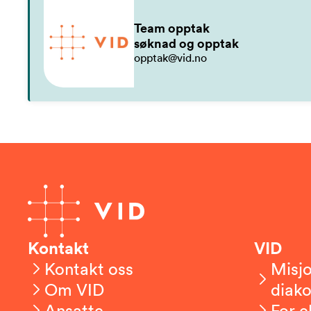
Team opptak
søknad og opptak
opptak@vid.no
Kontakt
VID
Kontakt oss
Misjo
Om VID
diako
Ansatte
For e