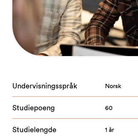
Undervisningsspråk
Norsk
Studiepoeng
60
Studielengde
1 år