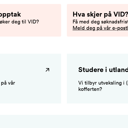
 opptak
Hva skjer på VID
øker deg til VID?
Få med deg søknadsfrist
Meld deg på vår e-postl
Studere i utlan
 på vår
Vi tilbyr utveksling i
kofferten?