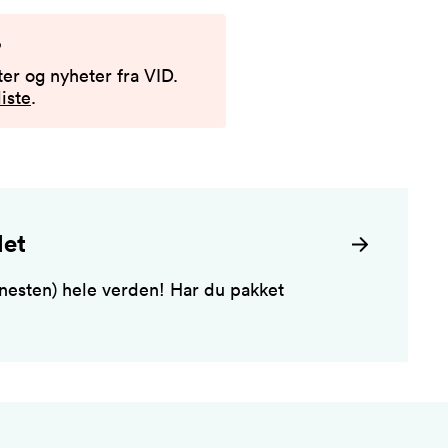
?
er og nyheter fra VID.
iste
.
det
 (nesten) hele verden! Har du pakket