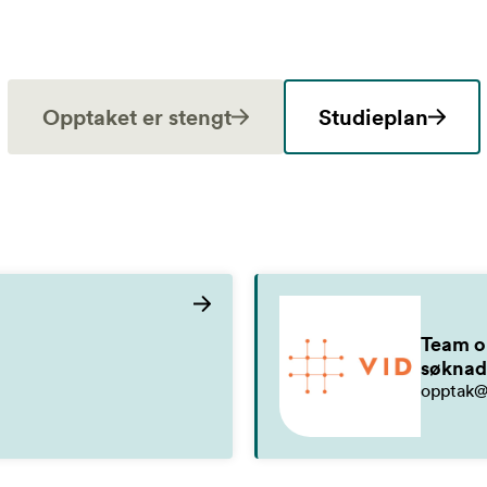
Opptaket er stengt
Studieplan
Team o
søknad
opptak@