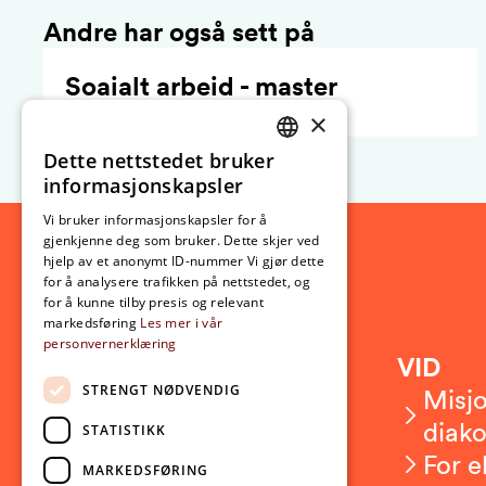
Andre har også sett på
Soaialt arbeid - master
×
Dette nettstedet bruker
NORWEGIAN
informasjonskapsler
ENGLISH
Vi bruker informasjonskapsler for å
gjenkjenne deg som bruker. Dette skjer ved
hjelp av et anonymt ID-nummer Vi gjør dette
for å analysere trafikken på nettstedet, og
for å kunne tilby presis og relevant
markedsføring
Les mer i vår
personvernerklæring
Kontakt
VID
STRENGT NØDVENDIG
Kontakt oss
Misjo
Om VID
diako
STATISTIKK
Ansatte
For e
MARKEDSFØRING