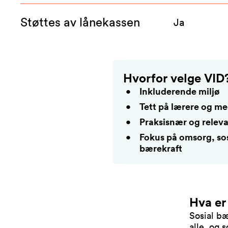
Støttes av lånekassen
Ja
Hvorfor velge VID
Inkluderende miljø
Tett på lærere og m
Praksisnær og relev
Fokus på omsorg, sos
bærekraft
Hva er
Sosial bæ
alle, og 