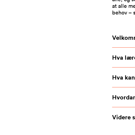
at alle m
behov – s
Velkomm
Hva lær
Hva kan
Hvordan
Videre 