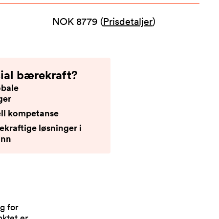
NOK 8779
(
Prisdetaljer
)
ial bærekraft?
obale
ger
rell kompetanse
rekraftige løsninger i
unn
g for
nktet er