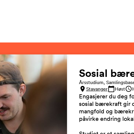
Sosial bær
Årsstudium, Samlingsbas
Stavanger
Høst
Engasjerer du deg f
sosial bærekraft gir
mangfold og bærekraf
påvirke endring lokal
Studiet er et samlin