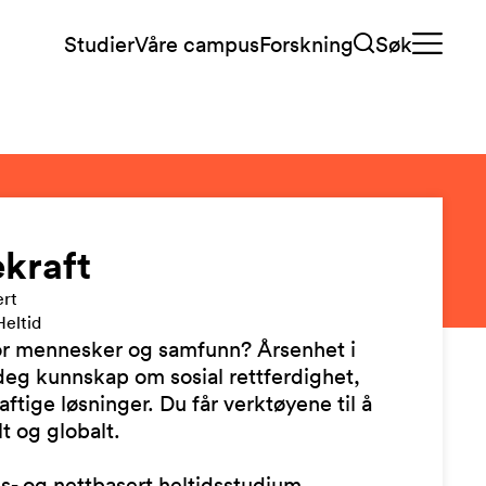
Studier
Våre campus
Forskning
Søk
ekraft
ert
Heltid
or mennesker og samfunn? Årsenhet i
 deg kunnskap om sosial rettferdighet,
tige løsninger. Du får verktøyene til å
t og globalt.
gs- og nettbasert heltidsstudium.