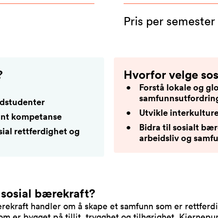
Pris per semester
?
Hvorfor velge sos
Forstå lokale og gl
samfunnsutfordrin
edstudenter
Utvikle interkultu
ant kompetanse
Bidra til sosialt bæ
ial rettferdighet og
arbeidsliv og samf
 sosial bærekraft?
rekraft handler om å skape et samfunn som er rettferdi
som er bygget på tillit, trygghet og tilhørighet. Kjernepu