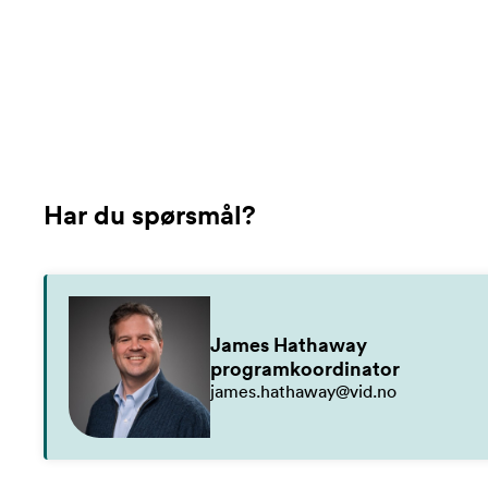
Har du spørsmål?
James Hathaway
programkoordinator
james.hathaway@vid.no