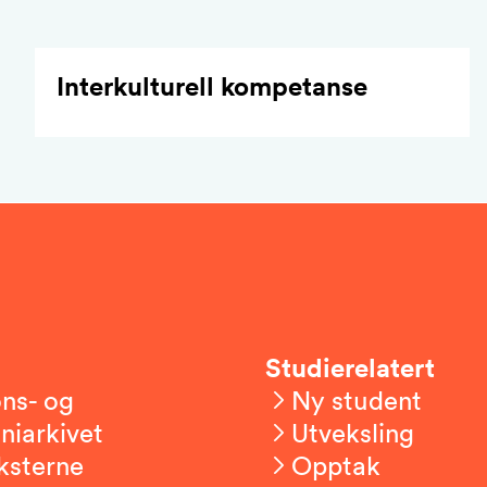
Interkulturell kompetanse
Studierelatert
ns- og
Ny student
niarkivet
Utveksling
ksterne
Opptak