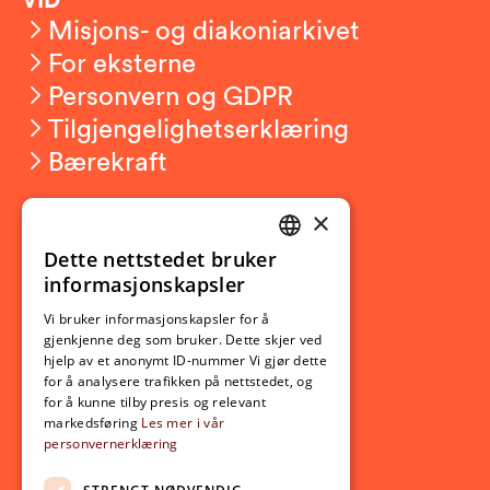
Misjons- og diakoniarkivet
For eksterne
Personvern og GDPR
Tilgjengelighetserklæring
Bærekraft
×
Studierelatert
Ny student
Dette nettstedet bruker
NORWEGIAN
informasjonskapsler
Utveksling
ENGLISH
Opptak
Vi bruker informasjonskapsler for å
gjenkjenne deg som bruker. Dette skjer ved
Lov- og regelverk
hjelp av et anonymt ID-nummer Vi gjør dette
for å analysere trafikken på nettstedet, og
for å kunne tilby presis og relevant
Aktuelt
markedsføring
Les mer i vår
personvernerklæring
Nyheter
Arrangementer