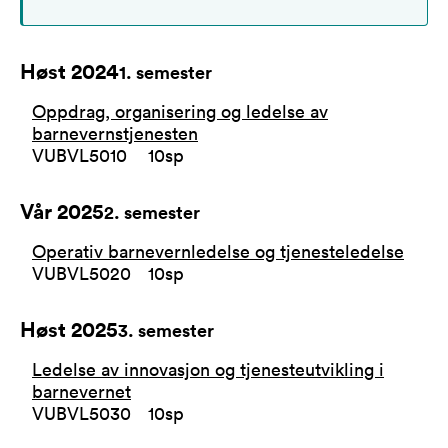
Høst 2024
1
. semester
Oppdrag, organisering og ledelse av
barnevernstjenesten
VUBVL5010
10
sp
Vår 2025
2
. semester
Operativ barnevernledelse og tjenesteledelse
VUBVL5020
10
sp
Høst 2025
3
. semester
Ledelse av innovasjon og tjenesteutvikling i
barnevernet
VUBVL5030
10
sp