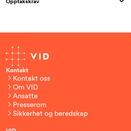
Opptakskrav
Kontakt
Kontakt oss
Om VID
Ansatte
Presserom
Sikkerhet og beredskap
VID