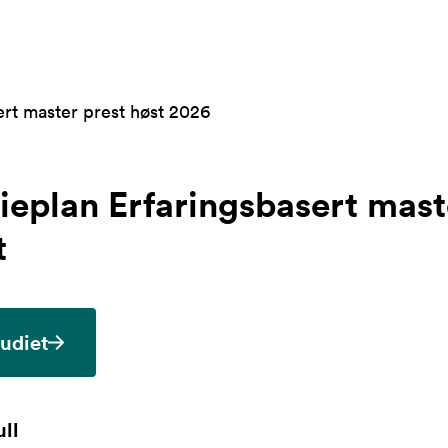
ert master prest høst 2026
ieplan
Erfaringsbasert mast
t
tudiet
ll