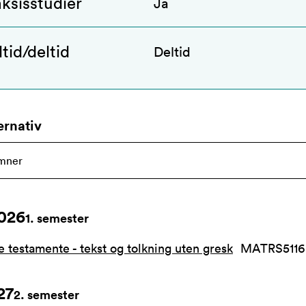
ksisstudier
Ja
tid/deltid
Deltid
ernativ
026
1
. semester
e testamente - tekst og tolkning uten gresk
MATRS5116
27
2
. semester