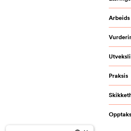
Arbeids
Vurderi
Utveksl
Praksis
Skikket
Opptaks