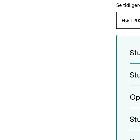
Se tidliger
St
St
Op
St