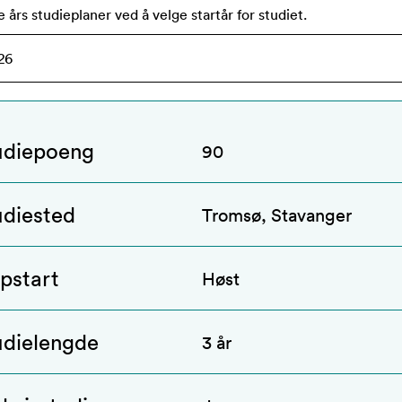
e års studieplaner ved å velge startår for studiet
.
udiepoeng
90
udiested
Tromsø, Stavanger
pstart
Høst
udielengde
3 år