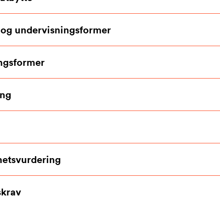
 og undervisningsformer
ngsformer
ing
hetsvurdering
krav