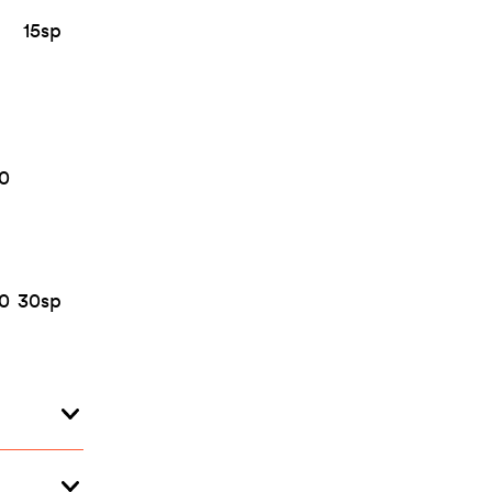
15
sp
0
0
30
sp