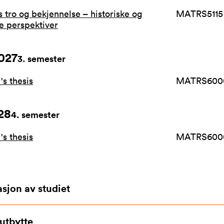
s tro og bekjennelse – historiske og
MATRS5115
le perspektiver
027
3
. semester
's thesis
MATRS600
28
4
. semester
's thesis
MATRS600
sjon av studiet
utbytte