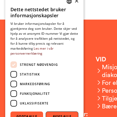
×
Dette nettstedet bruker
NORWEGIAN
informasjonskapsler
ENGLISH
Vi bruker informasjonskapsler for å
gjenkjenne deg som bruker. Dette skjer ved
hjelp av et anonymt ID-nummer Vi gjør dette
for å analysere trafikken på nettstedet, og
for å kunne tilby presis og relevant
markedsføring
Les mer i vår
personvernerklæring
Kontakt
VID
STRENGT NØDVENDIG
Kontakt oss
Misjo
Om VID
diako
STATISTIKK
Ansatte
For e
MARKEDSFØRING
Presserom
Pers
FUNKSJONALITET
Sikkerhet og beredskap
Tilgj
UKLASSIFISERTE
Bære
Følg oss på sosiale medier:
GODTA ALLE
AVVIS ALLE