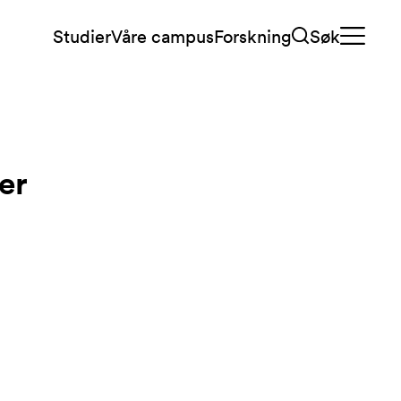
Studier
Våre campus
Forskning
Søk
er