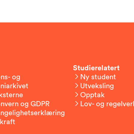
Studierelatert
ns- og
Ny student
niarkivet
Utveksling
ksterne
Opptak
onvern og GDPR
Lov- og regelver
engelighetserklæring
kraft