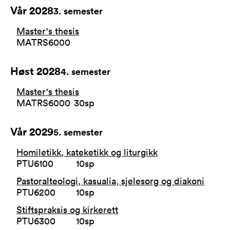
Vår 2028
3
. semester
Master's thesis
MATRS6000
Høst 2028
4
. semester
Master's thesis
MATRS6000
30
sp
Vår 2029
5
. semester
Homiletikk, kateketikk og liturgikk
PTU6100
10
sp
Pastoralteologi, kasualia, sjelesorg og diakoni
PTU6200
10
sp
Stiftspraksis og kirkerett
PTU6300
10
sp