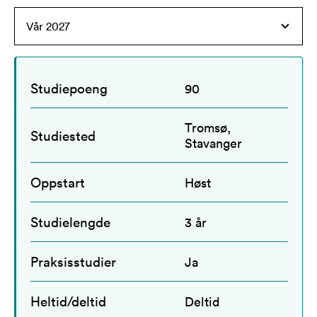
Studiepoeng
90
Tromsø,
Studiested
Stavanger
Oppstart
Høst
Studielengde
3 år
Praksisstudier
Ja
Heltid/deltid
Deltid