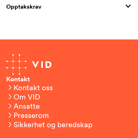
Opptakskrav
Kontakt
Kontakt oss
Om VID
Ansatte
Presserom
Sikkerhet og beredskap