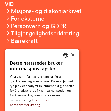
VID
Misjons- og diakoniarkivet
For eksterne
Personvern og GDPR
Tilgjengelighetserklæring
Bærekraft
×
Studierelatert
Ny student
Dette nettstedet bruker
NORWEGIAN
informasjonskapsler
Utveksling
ENGLISH
Opptak
Vi bruker informasjonskapsler for å
gjenkjenne deg som bruker. Dette skjer ved
Lov- og regelverk
hjelp av et anonymt ID-nummer Vi gjør dette
for å analysere trafikken på nettstedet, og
for å kunne tilby presis og relevant
Aktuelt
markedsføring
Les mer i vår
personvernerklæring
Nyheter