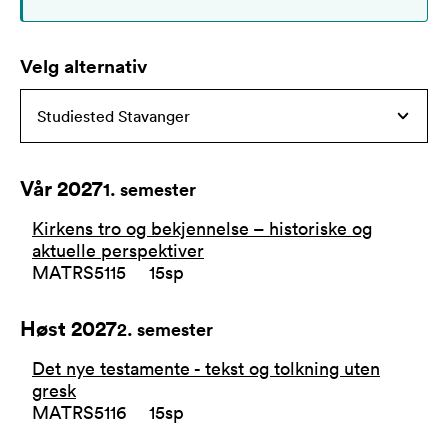
Velg alternativ
Vår 2027
1
. semester
Kirkens tro og bekjennelse – historiske og
aktuelle perspektiver
MATRS5115
15
sp
Høst 2027
2
. semester
Det nye testamente - tekst og tolkning uten
gresk
MATRS5116
15
sp