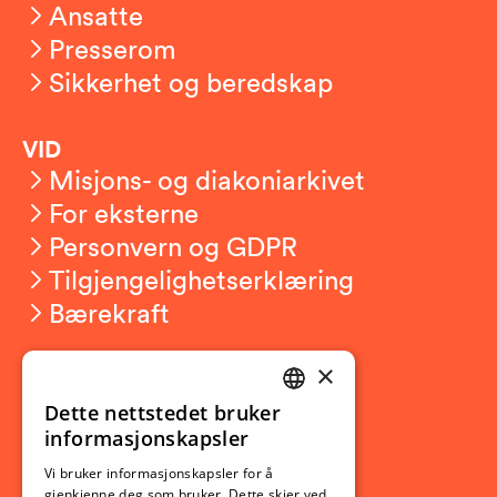
Ansatte
Presserom
Sikkerhet og beredskap
VID
Misjons- og diakoniarkivet
For eksterne
Personvern og GDPR
Tilgjengelighetserklæring
Bærekraft
×
Studierelatert
Ny student
Dette nettstedet bruker
NORWEGIAN
informasjonskapsler
Utveksling
ENGLISH
Opptak
Vi bruker informasjonskapsler for å
gjenkjenne deg som bruker. Dette skjer ved