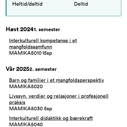
Heltid/deltid
Deltid
Høst 2024
1
. semester
Interkulturell kompetanse i et
mangfoldssamfunn
MAMIKA5010
15
sp
Vår 2025
2
. semester
Barn og familier i et mangfoldsperspektiv
MAMIKA5020
Livssyn, verdier og relasjoner i profesjonell
praksis
MAMIKA5030
5
sp
Interkulturell didaktikk og bærekraft
MAMIKA5040