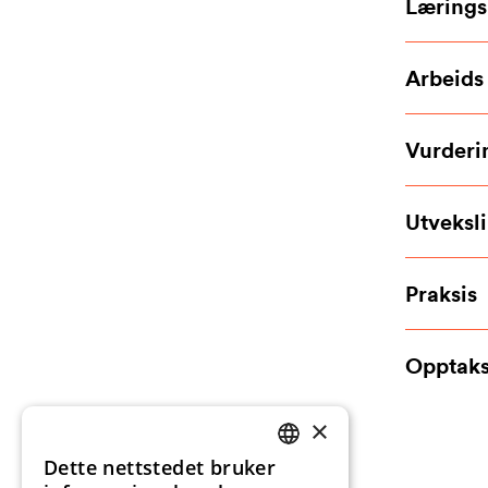
Lærings
Arbeids
Vurderi
Utveksl
Praksis
Opptaks
×
Dette nettstedet bruker
NORWEGIAN