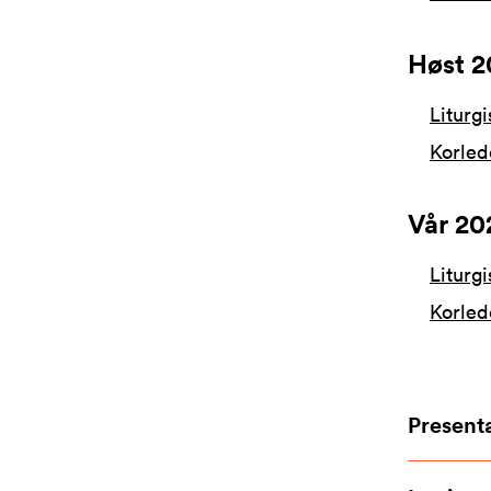
Høst 2
Liturgis
Korlede
Vår 20
Liturgis
Korlede
Presenta