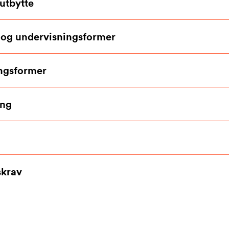
utbytte
 og undervisningsformer
ngsformer
ing
krav