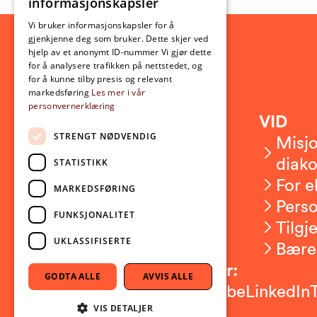
informasjonskapsler
ENGLISH
Vi bruker informasjonskapsler for å
gjenkjenne deg som bruker. Dette skjer ved
hjelp av et anonymt ID-nummer Vi gjør dette
for å analysere trafikken på nettstedet, og
for å kunne tilby presis og relevant
markedsføring
Les mer i vår
personvernerklæring
Kontakt
VID
STRENGT NØDVENDIG
Kontakt oss
Misjo
Om VID
diako
STATISTIKK
Ansatte
For e
MARKEDSFØRING
Presserom
Pers
FUNKSJONALITET
Sikkerhet og beredskap
Tilgj
UKLASSIFISERTE
Bære
Følg oss på sosiale medier:
GODTA ALLE
AVVIS ALLE
Facebook
Instagram
Youtube
LinkedIn
VIS DETALJER