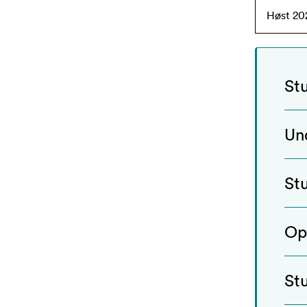
St
Un
St
Op
St