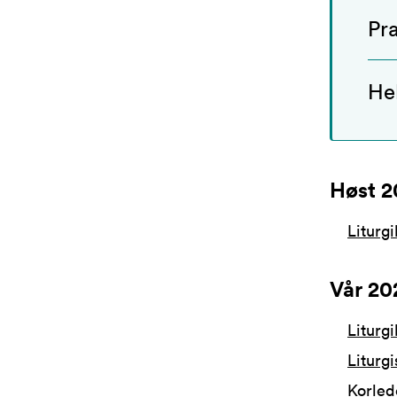
Pra
Hel
Høst 2
Liturgi
Vår 20
Liturgi
Liturgis
Korlede