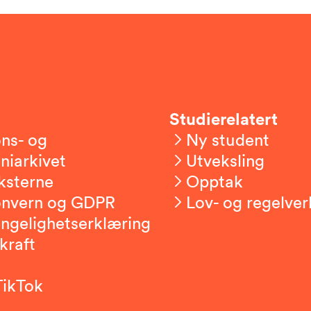
Studierelatert
ns- og
Ny student
niarkivet
Utveksling
ksterne
Opptak
onvern og GDPR
Lov- og regelver
engelighetserklæring
kraft
TikTok