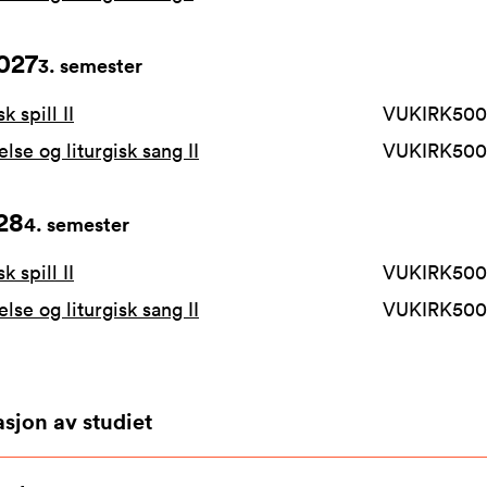
027
3
. semester
k spill II
VUKIRK500
lse og liturgisk sang II
VUKIRK500
28
4
. semester
k spill II
VUKIRK500
lse og liturgisk sang II
VUKIRK500
sjon av studiet