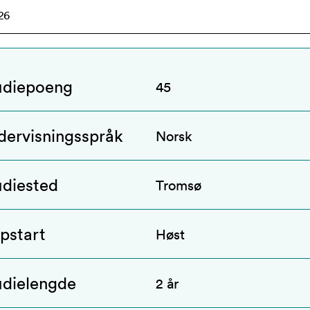
udiepoeng
45
dervisningsspråk
Norsk
udiested
Tromsø
pstart
Høst
udielengde
2 år