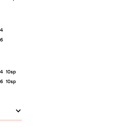
4
6
4
10
sp
6
10
sp