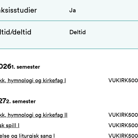
ksisstudier
Ja
tid/deltid
Deltid
026
1
. semester
kk, hymnologi og kirkefag I
VUKIRK500
27
2
. semester
kk, hymnologi og kirkefag II
VUKIRK500
k spill I
VUKIRK500
lse og liturgisk sang I
VUKIRK500