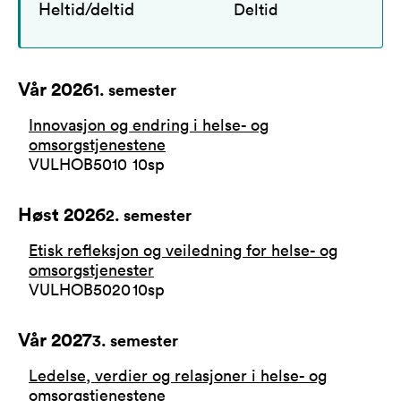
Heltid/deltid
Deltid
Vår 2026
1
. semester
Innovasjon og endring i helse- og
omsorgstjenestene
VULHOB5010
10
sp
Høst 2026
2
. semester
Etisk refleksjon og veiledning for helse- og
omsorgstjenester
VULHOB5020
10
sp
Vår 2027
3
. semester
Ledelse, verdier og relasjoner i helse- og
omsorgstjenestene