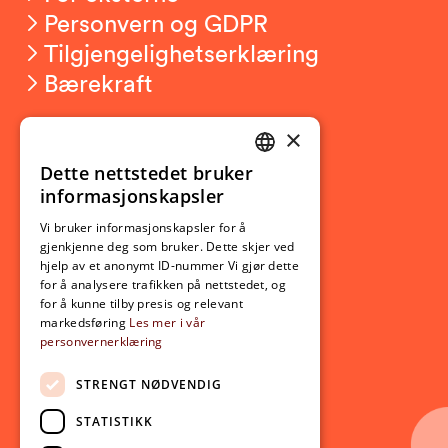
Personvern og GDPR
Tilgjengelighetserklæring
Bærekraft
×
Studierelatert
Ny student
Dette nettstedet bruker
NORWEGIAN
informasjonskapsler
Utveksling
ENGLISH
Opptak
Vi bruker informasjonskapsler for å
gjenkjenne deg som bruker. Dette skjer ved
Lov- og regelverk
hjelp av et anonymt ID-nummer Vi gjør dette
for å analysere trafikken på nettstedet, og
for å kunne tilby presis og relevant
Aktuelt
markedsføring
Les mer i vår
personvernerklæring
Nyheter
Arrangementer
STRENGT NØDVENDIG
Nyhetsbrev
STATISTIKK
Ledige stillinger