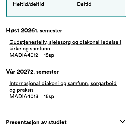
Heltid/deltid
Deltid
Høst 2026
1
. semester
Gudstjenesteliv, sjelesorg og diakonal ledelse i
kirke og samfunn
MADIA4012
15
sp
Vår 2027
2
. semester
Internasjonal diakoni og samfunn, sorgarbeid
og praksis
MADIA4013
15
sp
Presentasjon av studiet