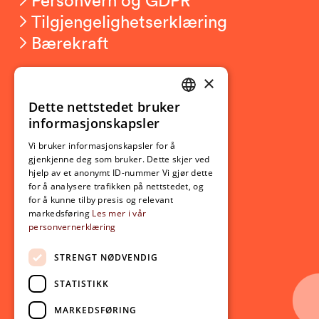
Tilgjengelighetserklæring
Bærekraft
×
Studierelatert
Ny student
Dette nettstedet bruker
NORWEGIAN
informasjonskapsler
Utveksling
ENGLISH
Opptak
Vi bruker informasjonskapsler for å
gjenkjenne deg som bruker. Dette skjer ved
Lov- og regelverk
hjelp av et anonymt ID-nummer Vi gjør dette
for å analysere trafikken på nettstedet, og
for å kunne tilby presis og relevant
Aktuelt
markedsføring
Les mer i vår
personvernerklæring
Nyheter
Arrangementer
STRENGT NØDVENDIG
Nyhetsbrev
STATISTIKK
Ledige stillinger
MARKEDSFØRING
Følg oss på sosiale medier: