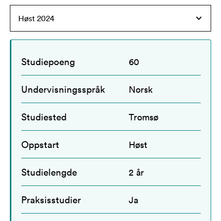
Studiepoeng
60
Undervisningsspråk
Norsk
Studiested
Tromsø
Oppstart
Høst
Studielengde
2 år
Praksisstudier
Ja