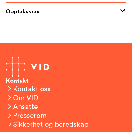
Opptakskrav
Kontakt
Kontakt oss
Om VID
Ansatte
Presserom
Sikkerhet og beredskap