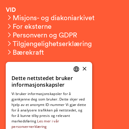
VID
Misjons- og diakoniarkivet
For eksterne
Personvern og GDPR
Tilgjengelighetserklæring
Bærekraft
×
Studierelatert
Ny student
Dette nettstedet bruker
NORWEGIAN
informasjonskapsler
Utveksling
ENGLISH
Opptak
Vi bruker informasjonskapsler for å
gjenkjenne deg som bruker. Dette skjer ved
Lov- og regelverk
hjelp av et anonymt ID-nummer Vi gjør dette
for å analysere trafikken på nettstedet, og
for å kunne tilby presis og relevant
Aktuelt
markedsføring
Les mer i vår
personvernerklæring
Nyheter