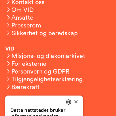
Kontakt oss
Om VID
Ansatte
Presserom
Sikkerhet og beredskap
VID
Misjons- og diakoniarkivet
For eksterne
Personvern og GDPR
Tilgjengelighetserklæring
Bærekraft
×
Studierelatert
Ny student
Dette nettstedet bruker
NORWEGIAN