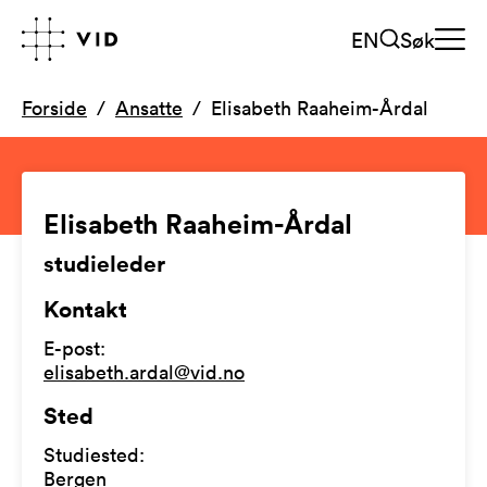
EN
Søk
Forside
Ansatte
Elisabeth Raaheim-Årdal
Elisabeth Raaheim-Årdal
studieleder
Kontakt
E-post
:
elisabeth.ardal@vid.no
Sted
Studiested
:
Bergen