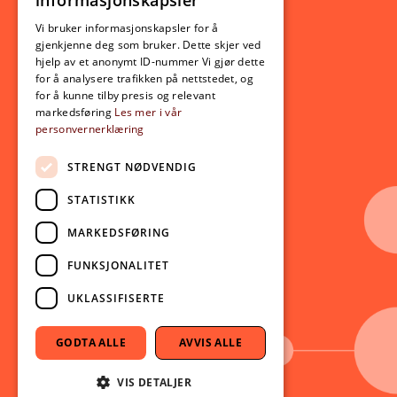
informasjonskapsler
Utveksling
ENGLISH
Opptak
Vi bruker informasjonskapsler for å
gjenkjenne deg som bruker. Dette skjer ved
Lov- og regelverk
hjelp av et anonymt ID-nummer Vi gjør dette
for å analysere trafikken på nettstedet, og
for å kunne tilby presis og relevant
Aktuelt
markedsføring
Les mer i vår
personvernerklæring
Nyheter
Arrangementer
STRENGT NØDVENDIG
Nyhetsbrev
STATISTIKK
Ledige stillinger
MARKEDSFØRING
Følg oss på sosiale medier:
Facebook
FUNKSJONALITET
Instagram
UKLASSIFISERTE
Youtube
LinkedIn
GODTA ALLE
AVVIS ALLE
TikTok
VIS DETALJER