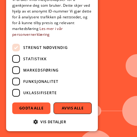
Opptak
gjenkjenne deg som bruker. Dette skjer ved
Lov- og regelverk
hjelp av et anonymt ID-nummer Vi gjør dette
for å analysere trafikken på nettstedet, og
for å kunne tilby presis og relevant
Aktuelt
markedsføring
Les mer i vår
personvernerklæring
Nyheter
Arrangementer
STRENGT NØDVENDIG
Nyhetsbrev
STATISTIKK
Ledige stillinger
MARKEDSFØRING
Følg oss på sosiale medier:
Facebook
FUNKSJONALITET
Instagram
UKLASSIFISERTE
Youtube
LinkedIn
GODTA ALLE
AVVIS ALLE
TikTok
VIS DETALJER