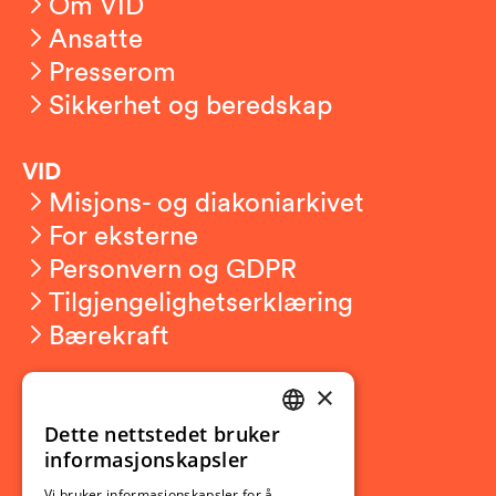
Om VID
Ansatte
Presserom
Sikkerhet og beredskap
VID
Misjons- og diakoniarkivet
For eksterne
Personvern og GDPR
Tilgjengelighetserklæring
Bærekraft
×
Studierelatert
Ny student
Dette nettstedet bruker
NORWEGIAN
informasjonskapsler
Utveksling
ENGLISH
Vi bruker informasjonskapsler for å