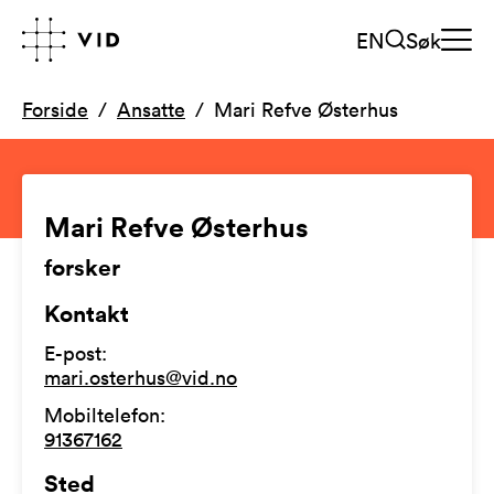
EN
Søk
Forside
Ansatte
Mari Refve Østerhus
Mari Refve Østerhus
forsker
Kontakt
E-post
:
mari.osterhus@vid.no
Mobiltelefon
:
91367162
Sted