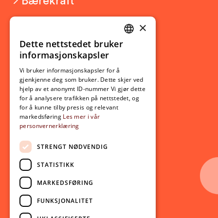
×
Studierelatert
Ny student
Dette nettstedet bruker
NORWEGIAN
informasjonskapsler
Utveksling
ENGLISH
Opptak
Vi bruker informasjonskapsler for å
gjenkjenne deg som bruker. Dette skjer ved
Lov- og regelverk
hjelp av et anonymt ID-nummer Vi gjør dette
for å analysere trafikken på nettstedet, og
for å kunne tilby presis og relevant
Aktuelt
markedsføring
Les mer i vår
personvernerklæring
Nyheter
Arrangementer
STRENGT NØDVENDIG
Nyhetsbrev
STATISTIKK
Ledige stillinger
MARKEDSFØRING
Følg oss på sosiale medier:
Facebook
FUNKSJONALITET
Instagram