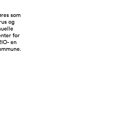
øres som
rus og
suelle
nter for
RIO- en
 Kommune.