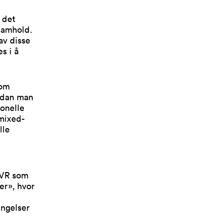
 det
 samhold.
 av disse
s i å
som
ordan man
onelle
 mixed-
lle
 «VR som
er», hvor
ingelser