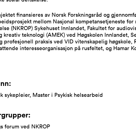
jektet finansieres av Norsk Forskningsråd og gjennomf
beidsprosjekt mellom Nasjonal kompetansetjeneste for 
else (NKROP) Sykehuset Innlandet, Fakultet for audiovi
 kreativ teknologi (AMEK) ved Høgskolen Innlandet, Se
g profesjonell praksis ved VID vitenskapelig høgskole, 
attende interesseorganisasjon på rusfeltet, og Hamar
nn:
sk sykepleier, Master i Psykisk helsearbeid
rgrupper:
gs forum ved NKROP