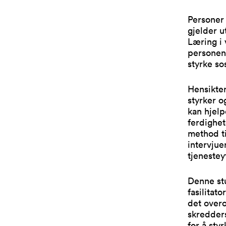
Personer 
gjelder u
Læring i 
personene
styrke so
Hensikte
styrker o
kan hjelp
ferdighet
method ti
intervju
tjenestey
Denne stu
fasilitat
det overo
skredder
for å styr