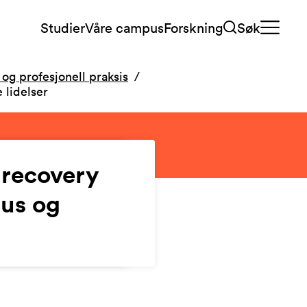
Studier
Våre campus
Forskning
Søk
 og profesjonell praksis
 lidelser
l recovery
us og