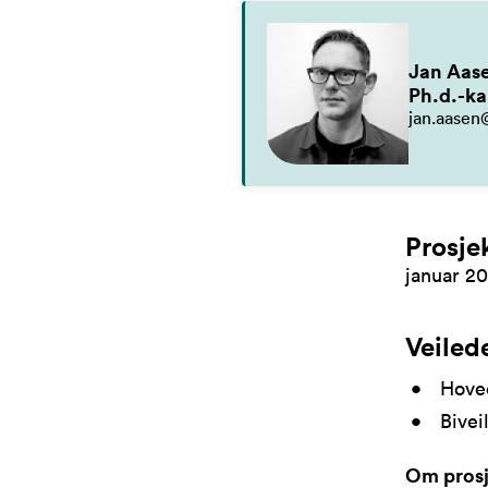
Jan Aas
Ph.d.-ka
jan.aasen
Prosje
januar 2
Veiled
Hove
Bivei
Om prosj