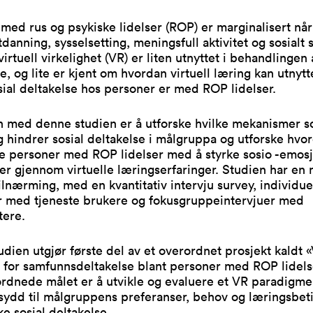
med rus og psykiske lidelser (ROP) er marginalisert når
tdanning, sysselsetting, meningsfull aktivitet og sosialt
virtuell virkelighet (VR) er liten utnyttet i behandlingen
, og lite er kjent om hvordan virtuell læring kan utnytte
sial deltakelse hos personer er med ROP lidelser.
n med denne studien er å utforske hvilke mekanismer 
g hindrer sosial deltakelse i målgruppa og utforske hv
e personer med ROP lidelser med å styrke sosio -emosj
er gjennom virtuelle læringserfaringer. Studien har en
lnærming, med en kvantitativ intervju survey, individue
er med tjeneste brukere og fokusgruppeintervjuer med
tere.
dien utgjør første del av et overordnet prosjekt kaldt
or for samfunnsdeltakelse blant personer med ROP lidels
rdnede målet er å utvikle og evaluere et VR paradigme
sydd til målgruppens preferanser, behov og læringsbet
ke sosial deltakelse.