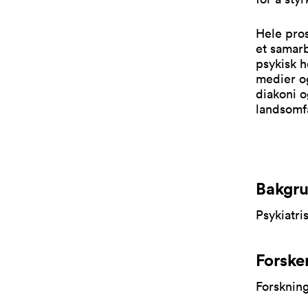
Hele pros
et samar
psykisk h
medier og
diakoni o
landsomf
Bakgru
Psykiatri
Forske
Forsknin