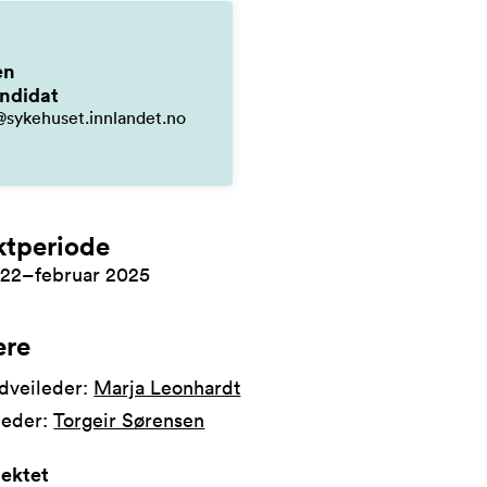
en
ndidat
@sykehuset.innlandet.no
ktperiode
022–februar 2025
ere
dveileder:
Marja Leonhardt
leder:
Torgeir Sørensen
ektet