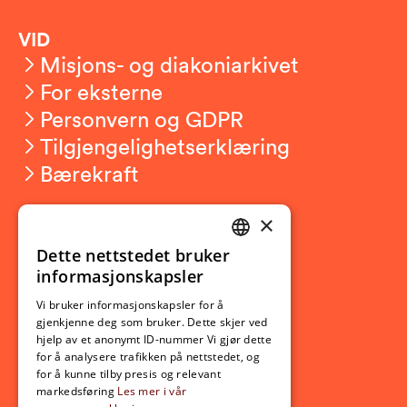
VID
Misjons- og diakoniarkivet
For eksterne
Personvern og GDPR
Tilgjengelighetserklæring
Bærekraft
×
Studierelatert
Ny student
Dette nettstedet bruker
NORWEGIAN
informasjonskapsler
Utveksling
ENGLISH
Opptak
Vi bruker informasjonskapsler for å
gjenkjenne deg som bruker. Dette skjer ved
Lov- og regelverk
hjelp av et anonymt ID-nummer Vi gjør dette
for å analysere trafikken på nettstedet, og
for å kunne tilby presis og relevant
Aktuelt
markedsføring
Les mer i vår