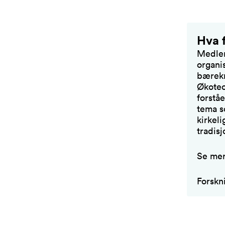
Hva f
Medlem
organi
bærekr
Økoteo
forstå
tema so
kirkeli
tradisj
Se mer
Forskn