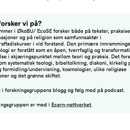
orsker vi på?
mer i ØkoBU/ EcoSE forsker både på tekster, praksise
sasjoner og på religion som samfunnsaktør i
aftsdiskurser i vid forstand. Den primære innramminge
logi er forstått som en åpen, tverrfaglig og transformat
else i skjæringspunktet mellom teori og praksis. Det for
m systematisk teologi, bibeltolkning, diakoni, kirkelig 
g formidling/undervisning, kosmologier, ulike religiøse
oner og det grønne skiftet.
 i forskningsgruppens blogg og følg med på podcast.
ingsgruppen er med i
Ecern-nettverket
.