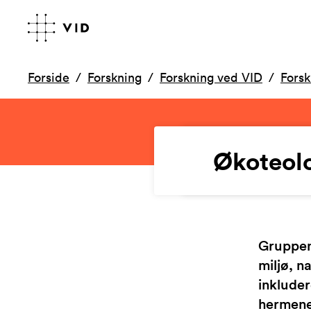
Forside
Forskning
Forskning ved VID
Fors
Økoteolo
Gruppen 
miljø, n
inkluder
hermene