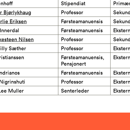
enhoff
Stipendiat
Primæ
r Bjørlykhaug
Professor
Sekun
rlie Eriksen
Førsteamanuensis
Sekun
Innerdal
Førsteamanuensis
Ekster
kesteen Nilsen
Professor
Sekun
illy Sæther
Professor
Ekster
ristianssen
Førsteamanuensis,
Ekster
Pensjonert
ndrianos
Førsteamanuensis
Ekster
Nigrinshuti
Professor
Ekster
Lee Muller
Senterleder
Ekster