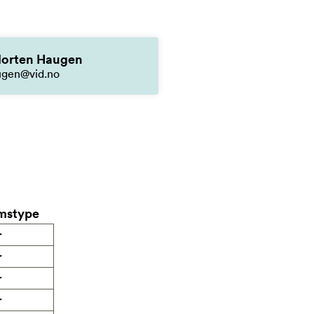
orten Haugen
ugen@vid.no
mstype
r
r
r
r