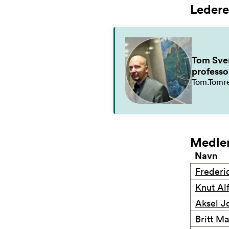
Ledere
Tom Sve
professo
Tom.Tomr
Medle
Navn
Frederi
Knut Al
Aksel J
Britt M