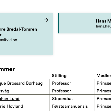
Hans M
hans.ha
rre Bredal-Tomren
r
en@vid.no
mmer
Stilling
Medle
que Brossard Børhaug
Professor
Primæ
fsvåg
Professor
Primæ
ohan Lund
Stipendiat
Primæ
arie Hovland
Førsteamanuensis
Primæ