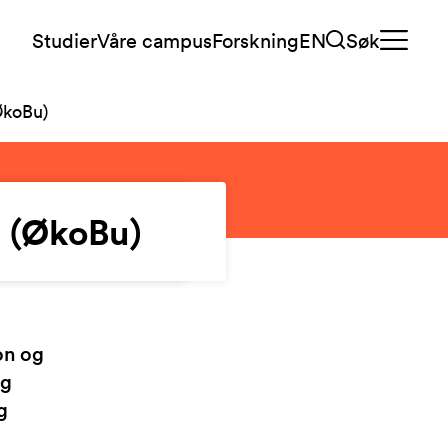
Studier
Våre campus
Forskning
EN
Søk
ØkoBu)
g (ØkoBu)
on og
og
g