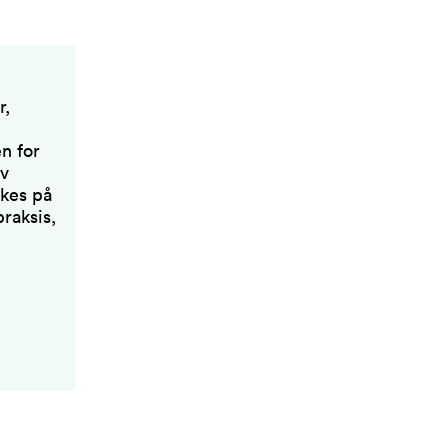
r,
n for
iv
skes på
praksis,