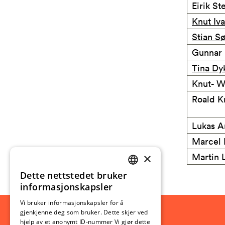
Eirik St
Knut Iva
Stian Sø
Gunnar 
Tina Dy
Knut- W
Roald K
Lukas A
Marcel 
×
Martin 
Dette nettstedet bruker
NORWEGIAN
informasjonskapsler
ENGLISH
Vi bruker informasjonskapsler for å
gjenkjenne deg som bruker. Dette skjer ved
hjelp av et anonymt ID-nummer Vi gjør dette