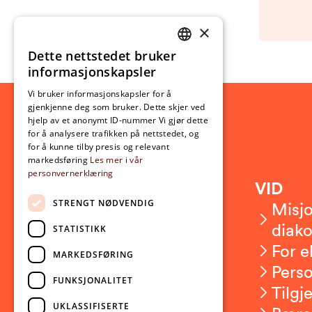
×
Dette nettstedet bruker
NORWEGIAN
informasjonskapsler
ENGLISH
Vi bruker informasjonskapsler for å
gjenkjenne deg som bruker. Dette skjer ved
hjelp av et anonymt ID-nummer Vi gjør dette
for å analysere trafikken på nettstedet, og
for å kunne tilby presis og relevant
markedsføring
Les mer i vår
personvernerklæring
Kontakt
VID
STRENGT NØDVENDIG
Kontakt oss
Misjo
Om VID
diako
STATISTIKK
Ansatte
For e
MARKEDSFØRING
Presserom
Pers
FUNKSJONALITET
Sikkerhet og beredskap
Tilgj
UKLASSIFISERTE