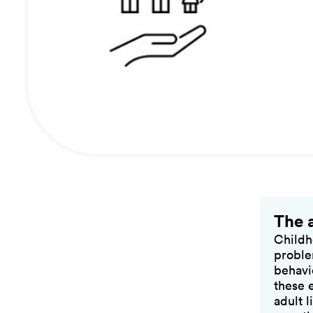
The 
Childh
proble
behavi
these 
adult l