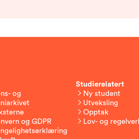
Studierelatert
ns- og
Ny student
niarkivet
Utveksling
ksterne
Opptak
onvern og GDPR
Lov- og regelver
engelighetserklæring