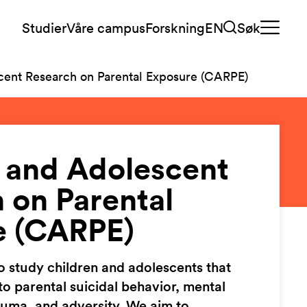
Studier
Våre campus
Forskning
EN
Søk
cent Research on Parental Exposure (CARPE)
 and Adolescent
 on Parental
e (CARPE)
o study children and adolescents that
o parental suicidal behavior, mental
auma, and adversity. We aim to