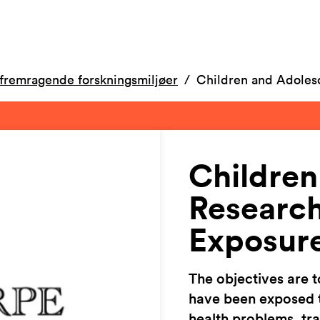
fremragende forskningsmiljøer
Children and Adoles
Children
Research
Exposur
The objectives are t
have been exposed t
health problems, tr