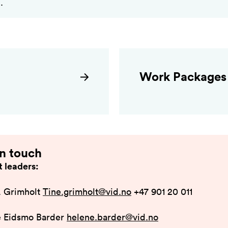
.
Work Packages
in touch
t leaders:
. Grimholt
Tine.grimholt@vid.no
+47 901 20 011
e Eidsmo Barder
helene.barder@vid.no