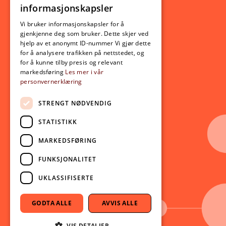
informasjonskapsler
Utveksling
ENGLISH
Opptak
Vi bruker informasjonskapsler for å
gjenkjenne deg som bruker. Dette skjer ved
Lov- og regelverk
hjelp av et anonymt ID-nummer Vi gjør dette
for å analysere trafikken på nettstedet, og
for å kunne tilby presis og relevant
Aktuelt
markedsføring
Les mer i vår
personvernerklæring
Nyheter
Arrangementer
STRENGT NØDVENDIG
Nyhetsbrev
STATISTIKK
Ledige stillinger
MARKEDSFØRING
Følg oss på sosiale medier:
Facebook
FUNKSJONALITET
Instagram
UKLASSIFISERTE
Youtube
LinkedIn
GODTA ALLE
AVVIS ALLE
TikTok
VIS DETALJER