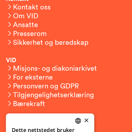
Kontakt oss
Om VID
Ansatte
Presserom
Sikkerhet og beredskap
VID
Misjons- og diakoniarkivet
For eksterne
Personvern og GDPR
Tilgjengelighetserklæring
Bærekraft
×
Studierelatert
Ny student
Dette nettstedet bruker
NORWEGIAN