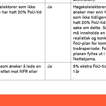
elektorer som ikke
Ja
Høgskolelektore
e har hatt 20% FoU-tid
ønsker mer enn 
som ikke tidliger
hatt 20% FoU-tid
søke om dette. 
må inneholde en
realistisk og kon
FoU-plan for k
treårsperiode. F
planen fylles ut i
Nettskjema.
 som ønsker å lede en
Ja
5% ekstra FoU-tid
rettet mot NFR eller
1 år