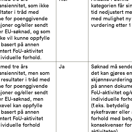
sansiennitet, som ikke
kategorien får si
ltater i tråd med
tid nedjustert m
ene for poenggivende
med mulighet ny
joner og/eller sendt
vurdering etter 1
er EU-søknad, og som
kke vil kunne oppfylle
 basert på annen
tert FoU-aktivitet
dividuelle forhold.
 med tre års
Ja
Søknad må sendes
sansiennitet, men som
det kan gjøres e
 resultater i tråd med
skjønnsvurdering
ene for poenggivende
på annen dokume
joner og/eller sendt
FoU-aktivitet og/
er EU-søknad, men
individuelle forh
kevel kan oppfylle
(f.eks. betydelig
 basert på annen
sykefravær eller
tert FoU-aktivitet
forhold med bet
dividuelle forhold
konsekvenser for
aktiviteten).