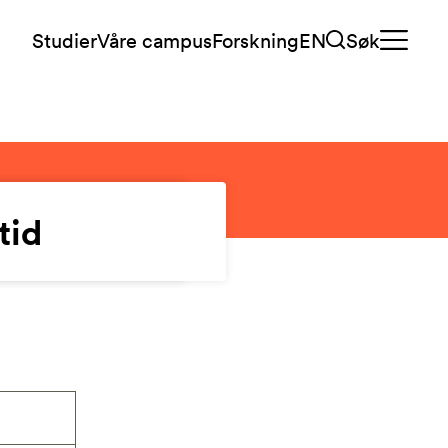
Studier
Våre campus
Forskning
EN
Søk
tid