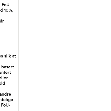
n FoU-
ed 10%,
 år
 slik at
n
 basert
ntert
eller
old
 andre
ydelige
 FoU-