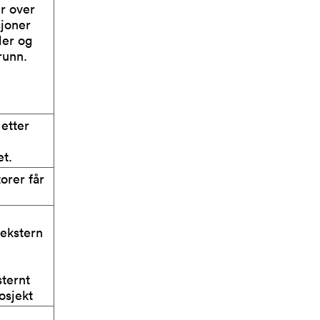
r over
sjoner
der og
runn.
 etter
et.
orer får
ekstern
sternt
osjekt