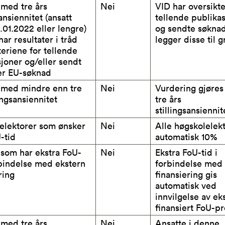
 med tre års
Nei
VID har oversikte
sansiennitet (ansatt
tellende publika
.01.2022 eller lengre)
og sendte søkna
ar resultater i tråd
legger disse til g
eriene for tellende
joner og/eller sendt
er EU-søknad
 med mindre enn tre
Nei
Vurdering gjøres
lingsansiennitet
tre års
stillingsansiennit
elektorer som ønsker
Nei
Alle høgskolelekt
-tid
automatisk 10%
 som har ekstra FoU-
Nei
Ekstra FoU-tid i
rbindelse med ekstern
forbindelse med 
ring
finansiering gis
automatisk ved
innvilgelse av ek
finansiert FoU-pr
 med tre års
Nei
Ansatte i denne