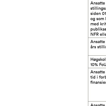
Ansatte
stilling
siden 01
og som h
med krit
publikas
NFR ell
Ansatte
års stil
Høgskol
10% FoU
Ansatte
tid i fo
finansie
Ansatte