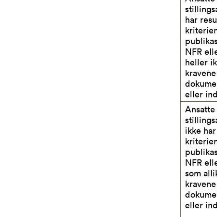
stilling
har resu
kriteri
publikas
NFR ell
heller i
kravene
dokumen
eller in
Ansatte
stilling
ikke har
kriteri
publikas
NFR ell
som alli
kravene
dokumen
eller in