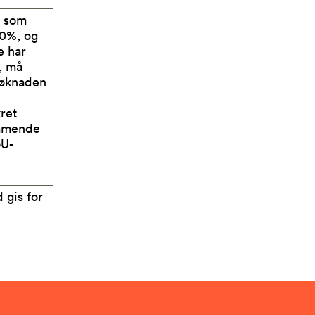
r som
10%, og
e har
, må
Søknaden
kret
ommende
oU-
 gis for