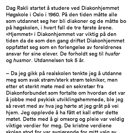
Dag Rakli startet å studere ved Diakonhjemmet
Høgskole i Oslo i 1960. På den tiden måtte alle
som utdannet seg her bli diakoner og de måtte bo
på høgskolen, i hvert fall de tre første årene.
«Hjemmet» i Diakonhjemmet var viktig på den
tiden da de som den gang driftet Diakonhjemmet
oppfattet seg som en forlengelse av foreldrenes
ansvar for sine elever. De forholdt seg til
husfar
og
husmor
. Utdannelsen tok 5 år.
– Da jeg gikk på realskolen tenkte jeg å utdanne
meg som svak strøm/sterk strøm tekniker, men
etter et sterkt møte med en sekretær fra
Diakonforbundet som fortalte om hvordan det var
å jobbe med psykisk utviklingshemmede, ble jeg
så revet med av hva jeg hørte at jeg gråt på vei
hjem. Jeg opplevde å ha fått et kall etter dette
møtet. Dette med å gi omsorg og pleie var veldig
viktige verdier for meg. De kristne verdiene
skolen stod for var avgjørende for mitt valg av