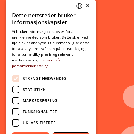
×
Studierelatert
Ny student
Dette nettstedet bruker
NORWEGIAN
informasjonskapsler
Utveksling
ENGLISH
Opptak
Vi bruker informasjonskapsler for å
gjenkjenne deg som bruker. Dette skjer ved
Lov- og regelverk
hjelp av et anonymt ID-nummer Vi gjør dette
for å analysere trafikken på nettstedet, og
for å kunne tilby presis og relevant
Aktuelt
markedsføring
Les mer i vår
personvernerklæring
Nyheter
Arrangementer
STRENGT NØDVENDIG
Nyhetsbrev
STATISTIKK
Ledige stillinger
MARKEDSFØRING
Følg oss på sosiale medier:
Facebook
FUNKSJONALITET
Instagram
UKLASSIFISERTE
Youtube