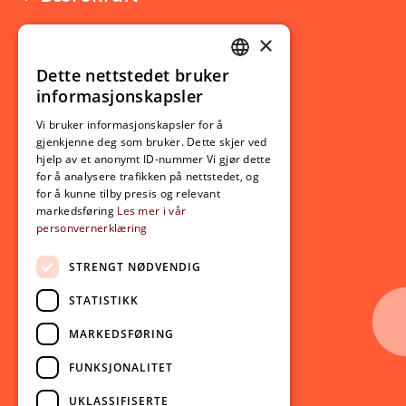
×
Studierelatert
Ny student
Dette nettstedet bruker
NORWEGIAN
informasjonskapsler
Utveksling
ENGLISH
Opptak
Vi bruker informasjonskapsler for å
gjenkjenne deg som bruker. Dette skjer ved
Lov- og regelverk
hjelp av et anonymt ID-nummer Vi gjør dette
for å analysere trafikken på nettstedet, og
for å kunne tilby presis og relevant
Aktuelt
markedsføring
Les mer i vår
personvernerklæring
Nyheter
Arrangementer
STRENGT NØDVENDIG
Nyhetsbrev
STATISTIKK
Ledige stillinger
MARKEDSFØRING
Følg oss på sosiale medier:
Facebook
FUNKSJONALITET
Instagram
UKLASSIFISERTE