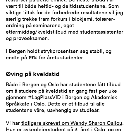
vært til både heltid- og deltidsstudentene. Som
viktige tiltak for de forbedrede resultatene vil jeg
særlig trekke fram forkurs i biokjemi, tolærer-
ordning på seminarene, eget
ettermiddag/kveldstilbud med studentassistenter
og prøveeksamen.
I Bergen holdt strykprosentsen seg stabil, og
endte på 19% for årets studenter.
Øving på kveldstid
Både i Bergen og Oslo har studentene fått tilbud
om å studere på kveldstid en gang fast per uke
gjennom #LagPlassVID i Bergen og Akademisk
Språkkafe i Oslo. Dette er et tilbud til alle
studentene våre, uavhengig av studieår.
Vi har
tidligere skrevet om Wendy Sharon Callou
.
Hun er sykepleierstudent på 3. året i Oslo, og en