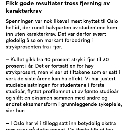
Fikk gode resultater tross fjerning av
karakterkrav
Spenningen var nok likevel mest knyttet til Oslo
heltid, der rundt halvparten av studentene kom
inn uten karakterkrav. Det var derfor svært
gledelig å se en markant forbedring i
strykprosenten fra i fjor.
– Kullet gikk fra 40 prosent stryk i fjor til 30
prosent i år. Det er fortsatt en for høy
strykprosent, men vi ser at tiltakene som er satt i
verk de siste årene kan ha effekt. Vi har justert
studiebelastningen for studentene i første
studieår, flyttet profilemnet ut av første studieår
og slått en eksamen sammen med andre og
endret eksamensform i grunnleggende sykepleie,
sier hun.
– I Oslo har vi i tillegg satt inn betydelig ekstra
ressurser på dette emnet. De fleste tilbud har