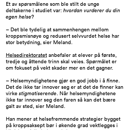
Et av spørsmålene som ble stilt de unge
deltakerne i studiet var:
hvordan vurderer du din
egen helse
?
– Det ble tydelig at sammenhengen mellom
kroppsmisnøye og redusert selvvurdet helse har
stor betydning, sier Meland.
Helsedirektoratet
anbefaler at elever på første,
tredje og åttende trinn skal veies. Spørmålet er
om fokuset på vekt skader mer en det gagner.
– Helsemyndighetene gjør en god jobb i å
finne
.
Det de ikke tar innover seg er at det de finner kan
virke
stigmatiserende
. Når helsemyndighetene
ikke tar innover seg den faren så kan det bære
galt av sted, sier Meland.
Han mener at helsefremmende strategier bygget
på kroppsaksept bør i økende grad vektlegges i