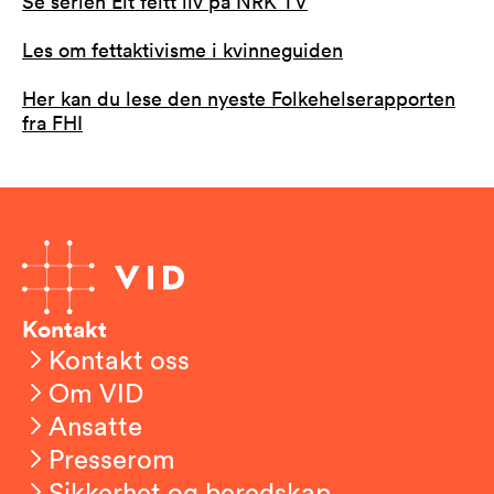
Se serien Eit feitt liv på NRK TV
Les om fettaktivisme i kvinneguiden
Her kan du lese den nyeste Folkehelserapporten
fra FHI
Kontakt
Kontakt oss
Om VID
Ansatte
Presserom
Sikkerhet og beredskap