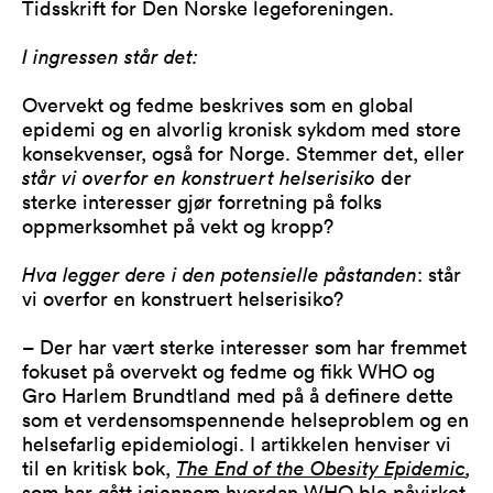
Tidsskrift for Den Norske legeforeningen.
I ingressen står det:
Overvekt og fedme beskrives som en global
epidemi og en alvorlig kronisk sykdom med store
konsekvenser, også for Norge. Stemmer det, eller
står vi overfor en konstruert helserisiko
der
sterke interesser gjør forretning på folks
oppmerksomhet på vekt og kropp?
Hva legger dere i den potensielle påstanden
: står
vi overfor en konstruert helserisiko?
– Der har vært sterke interesser som har fremmet
fokuset på overvekt og fedme og fikk WHO og
Gro Harlem Brundtland med på å definere dette
som et verdensomspennende helseproblem og en
helsefarlig epidemiologi. I artikkelen henviser vi
til en kritisk bok,
The End of the Obesity Epidemic
,
som har gått igjennom hvordan WHO ble påvirket.