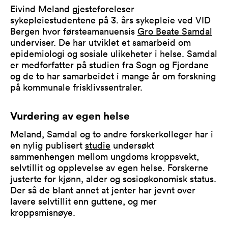
Eivind Meland gjesteforeleser
sykepleiestudentene på 3. års sykepleie ved VID
Bergen hvor førsteamanuensis
Gro Beate Samdal
underviser. De har utviklet et samarbeid om
epidemiologi og sosiale ulikeheter i helse. Samdal
er medforfatter på studien fra Sogn og Fjordane
og de to har samarbeidet i mange år om forskning
på kommunale frisklivssentraler.
Vurdering av egen helse
Meland, Samdal og to andre forskerkolleger har i
en nylig publisert
studie
undersøkt
sammenhengen mellom ungdoms kroppsvekt,
selvtillit og opplevelse av egen helse. Forskerne
justerte for kjønn, alder og sosioøkonomisk status.
Der så de blant annet at jenter har jevnt over
lavere selvtillit enn guttene, og mer
kroppsmisnøye.