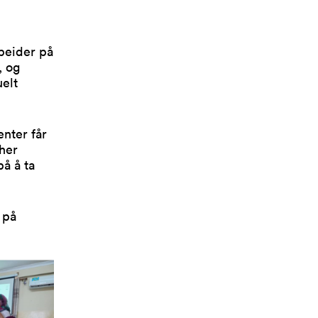
rbeider på
, og
elt
enter får
 her
på å ta
 på