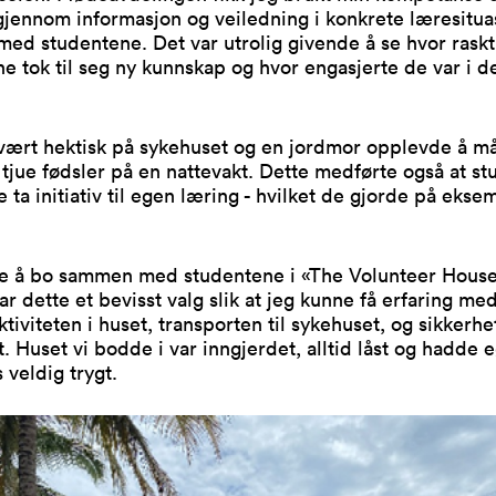
jennom informasjon og veiledning i konkrete læresitua
d studentene. Det var utrolig givende å se hvor raskt
e tok til seg ny kunnskap og hvor engasjerte de var i d
svært hektisk på sykehuset og en jordmor opplevde å må
tjue fødsler på en nattevakt. Dette medførte også at s
e ta initiativ til egen læring - hvilket de gjorde på ekse
te å bo sammen med studentene i «The Volunteer House
ar dette et bevisst valg slik at jeg kunne få erfaring me
ktiviteten i huset, transporten til sykehuset, og sikkerhe
. Huset vi bodde i var inngjerdet, alltid låst og hadde 
 veldig trygt.