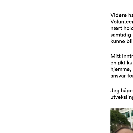
Videre ha
Volunteer
nært hold
samtidig
kunne bli
Mitt innt
en økt ku
hjemme, d
ansvar fo
Jeg håper
utvekslin