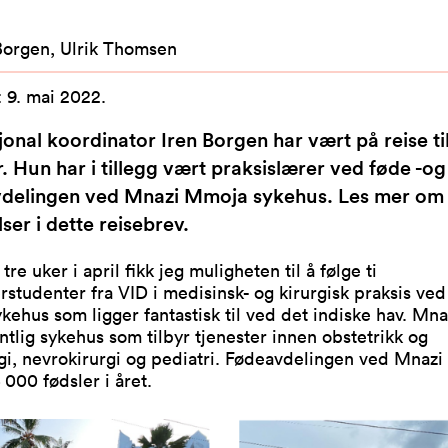
Borgen, Ulrik Thomsen
:
9. mai 2022
.
jonal koordinator Iren Borgen har vært på reise ti
. Hun har i tillegg vært praksislærer ved føde -og
vdelingen ved Mnazi Mmoja sykehus. Les mer om
ser i dette reisebrev.
 tre uker i april fikk jeg muligheten til å følge ti
rstudenter fra VID i medisinsk- og kirurgisk praksis ve
ehus som ligger fantastisk til ved det indiske hav. Mn
entlig sykehus som tilbyr tjenester innen obstetrikk og
gi, nevrokirurgi og pediatri. Fødeavdelingen ved Mnaz
 000 fødsler i året.