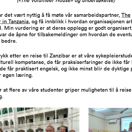
(«The Volunteer House» og undersøkelse)
r det vært nyttig å få møte vår samarbeidspartner,
The
 in Tanzania
, og få innblikk i hvordan organisasjonen a
. Min vurdering er at deres opplegg er godt organisert
 var de åpne for tilbakemeldinger om hvordan de eventu
 bedre.
rykk etter en reise til Zanzibar er at våre sykepleierstud
lturell kompetanse, de får praksiserfaringer de ikke får
e får praktisert engelsk, og ikke minst blir de dyktige 
r egen læring.
 at flere av våre studenter griper muligheten til å reise
g.