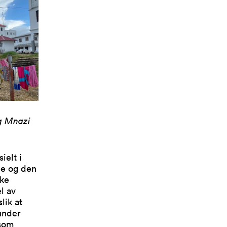
og
Mnazi
ielt i
ne og den
kke
l av
lik at
under
 som