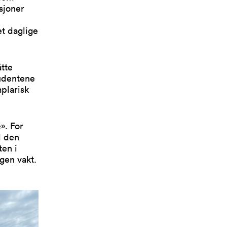
sjoner
et daglige
tte
tudentene
mplarisk
». For
d den
ten i
egen vakt.