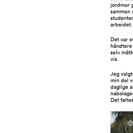
jordmor g
sammen me
studenten
arbeidet.
Det var 
håndtere 
selv mått
vis.
Jeg valg
min del v
daglige a
nabolaget
Det føltes