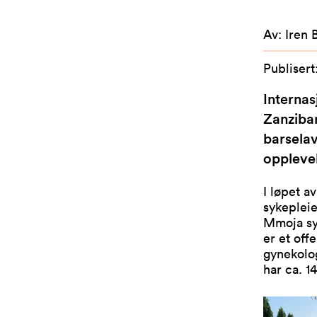
Av
:
Iren 
Publisert
Internas
Zanzibar
barsela
opplevel
I løpet av
sykepleie
Mmoja syk
er et off
gynekolo
har ca. 14