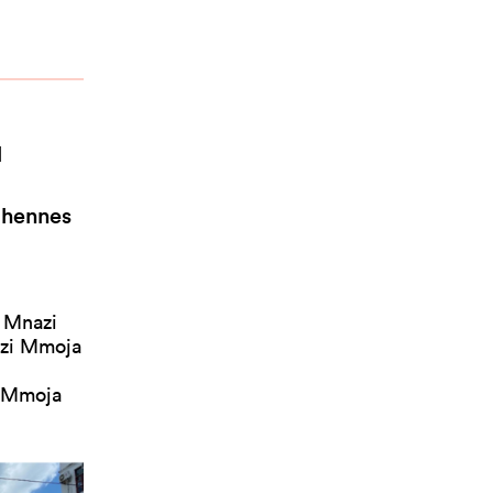
l
 hennes
d Mnazi
azi Mmoja
i Mmoja