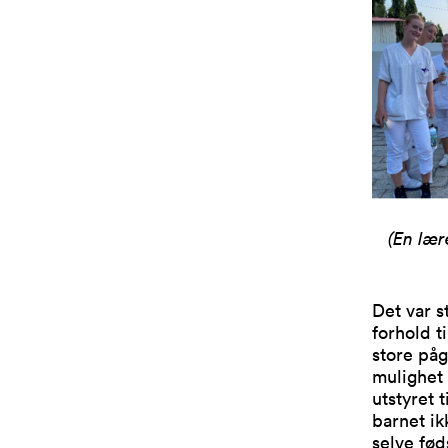
(En lær
Det var s
forhold t
store på
mulighet 
utstyret t
barnet ik
selve fød