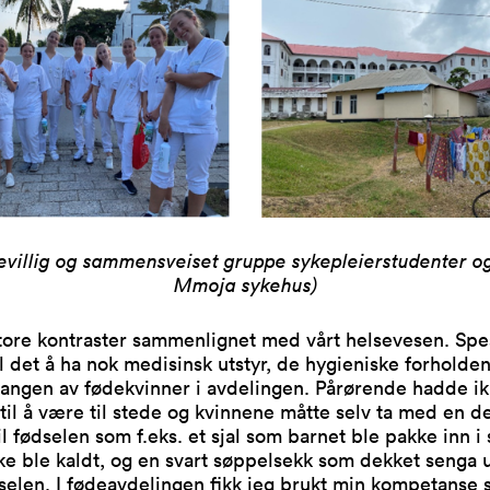
evillig og sammensveiset gruppe sykepleierstudenter 
Mmoja sykehus)
tore kontraster sammenlignet med vårt helsevesen. Spes
il det å ha nok medisinsk utstyr, de hygieniske forholde
gangen av fødekvinner i avdelingen. Pårørende hadde i
til å være til stede og kvinnene måtte selv ta med en de
il fødselen som f.eks. et sjal som barnet ble pakke inn i s
ke ble kaldt, og en svart søppelsekk som dekket senga 
selen. I fødeavdelingen fikk jeg brukt min kompetanse