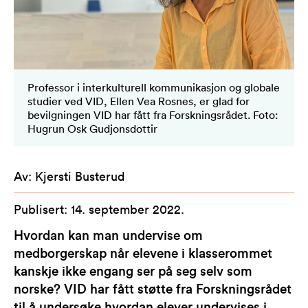
Professor i interkulturell kommunikasjon og globale
studier ved VID, Ellen Vea Rosnes, er glad for
bevilgningen VID har fått fra Forskningsrådet. Foto:
Hugrun Osk Gudjonsdottir
Av
:
Kjersti Busterud
Publisert
:
14. september 2022
.
Hvordan kan man undervise om
medborgerskap når elevene i klasserommet
kanskje ikke engang ser på seg selv som
norske? VID har fått støtte fra Forskningsrådet
til å undersøke hvordan elever undervises i