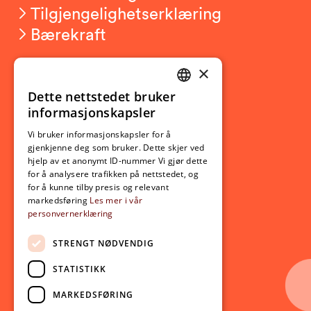
Tilgjengelighetserklæring
Bærekraft
×
Studierelatert
Ny student
Dette nettstedet bruker
NORWEGIAN
informasjonskapsler
Utveksling
ENGLISH
Opptak
Vi bruker informasjonskapsler for å
gjenkjenne deg som bruker. Dette skjer ved
Lov- og regelverk
hjelp av et anonymt ID-nummer Vi gjør dette
for å analysere trafikken på nettstedet, og
for å kunne tilby presis og relevant
Aktuelt
markedsføring
Les mer i vår
personvernerklæring
Nyheter
Arrangementer
STRENGT NØDVENDIG
Nyhetsbrev
STATISTIKK
Ledige stillinger
MARKEDSFØRING
Følg oss på sosiale medier: