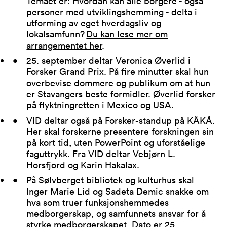
Temaet er: Hvordan kan alle borgere - også
personer med utviklingshemming - delta i
utforming av eget hverdagsliv og
lokalsamfunn?
Du kan lese mer om
arrangementet her
.
25. september deltar Veronica Øverlid i
Forsker Grand Prix. På fire minutter skal hun
overbevise dommere og publikum om at hun
er Stavangers beste formidler. Øverlid forsker
på flyktningretten i Mexico og USA.
VID deltar også på Forsker-standup på KÅKÅ.
Her skal forskerne presentere forskningen sin
på kort tid, uten PowerPoint og uforståelige
faguttrykk. Fra VID deltar Vebjørn L.
Horsfjord og Karin Hakalax.
På Sølvberget bibliotek og kulturhus skal
Inger Marie Lid og Sadeta Demic snakke om
hva som truer funksjonshemmedes
medborgerskap, og samfunnets ansvar for å
styrke medborgerskapet. Dato er 25.