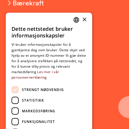
Bærekraft
×
Studierelatert
Ny student
Dette nettstedet bruker
NORWEGIAN
informasjonskapsler
Utveksling
ENGLISH
Opptak
Vi bruker informasjonskapsler for å
gjenkjenne deg som bruker. Dette skjer ved
Lov- og regelverk
hjelp av et anonymt ID-nummer Vi gjør dette
for å analysere trafikken på nettstedet, og
for å kunne tilby presis og relevant
Aktuelt
markedsføring
Les mer i vår
personvernerklæring
Nyheter
Arrangementer
STRENGT NØDVENDIG
Nyhetsbrev
STATISTIKK
Ledige stillinger
MARKEDSFØRING
Følg oss på sosiale medier:
Facebook
FUNKSJONALITET