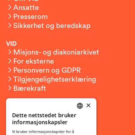
Ansatte
Presserom
Sikkerhet og beredskap
VID
Misjons- og diakoniarkivet
For eksterne
Personvern og GDPR
Tilgjengelighetserklæring
Bærekraft
×
Studierelatert
Ny student
Dette nettstedet bruker
NORWEGIAN
informasjonskapsler
Utveksling
ENGLISH
Opptak
Vi bruker informasjonskapsler for å