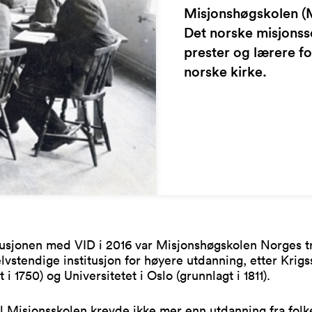
Misjonshøgskolen (M
Det norske misjonss
prester og lærere f
norske kirke.
fusjonen med VID i 2016 var Misjonshøgskolen Norges t
elvstendige institusjon for høyere utdanning, etter Krig
 i 1750) og Universitetet i Oslo (grunnlagt i 1811).
l Misjonsskolen krevde ikke mer enn utdanning fra folk