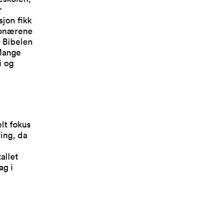
r
jon fikk
jonærene
e Bibelen
 Mange
i og
lt fokus
ing, da
allet
ag i