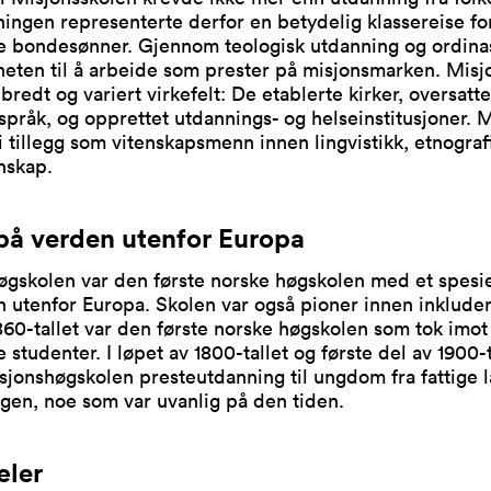
ingen representerte derfor en betydelig klassereise fo
le bondesønner. Gjennom teologisk utdanning og ordinas
heten til å arbeide som prester på misjonsmarken. Mis
bredt og variert virkefelt: De etablerte kirker, oversatt
e språk, og opprettet utdannings- og helseinstitusjoner.
i tillegg som vitenskapsmenn innen lingvistikk, etnograf
nskap.
på verden utenfor Europa
gskolen var den første norske høgskolen med et spesie
 utenfor Europa. Skolen var også pioner innen inkluder
860-tallet var den første norske høgskolen som tok imot
e studenter. I løpet av 1800-tallet og første del av 1900-t
sjonshøgskolen presteutdanning til ungdom fra fattige l
gen, noe som var uvanlig på den tiden.
æler