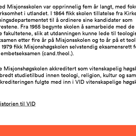
ed Misjonsskolen var opprinnelig fem år langt, med fok
rksomhet i utlandet. I 1864 fikk skolen tillatelse fra Kirk
ingsdepartementet til å ordinere sine kandidater som
restene. Fra 1955 begynte skolen å samarbeide med de
e fakultetene, slik at utdanningen kunne lede til teologi
amen etter fire år på Misjonsskolen og to år på et teo
 I 1979 fikk Misjonshøgskolen selvstendig eksamensrett f
 embetseksamen (cand.theol.).
e Misjonshøgskolen akkreditert som vitenskapelig høgs
 bredt studietilbud innen teologi, religion, kultur og sa
rediteringen fulgte med inn i VID vitenskapelige høgsk
istorien til VID