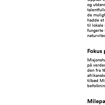
og utdann
talentful
de mulig
hadde et 
til lokal
fungerte 
naturvite
Fokus 
Misjonshø
på verden
den fra 1
afrikansk
tilbød Mi
befolknin
Milep