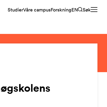
Studier
Våre campus
Forskning
EN
Søk
høgskolens