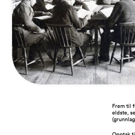
Frem til 
eldste, s
(grunnlagt
Opptak ti