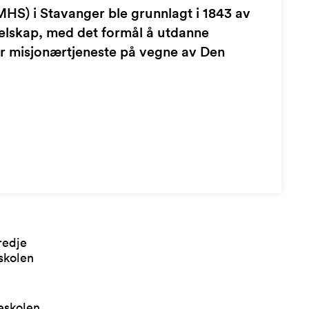
HS) i Stavanger ble grunnlagt i 1843 av
elskap, med det formål å utdanne
or misjonærtjeneste på vegne av Den
redje
sskolen
eskolen,