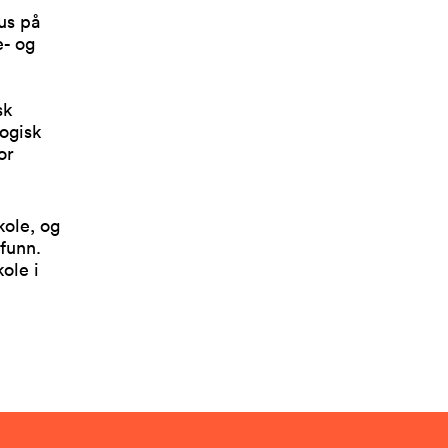
us på
e- og
sk
logisk
or
kole, og
mfunn.
ole i