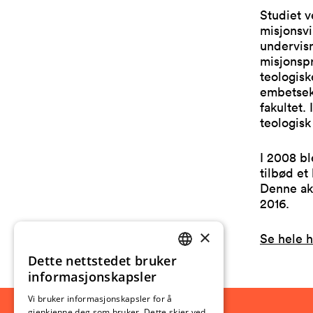
Studiet v
misjonsvi
undervisn
misjonsp
teologisk
embetseks
fakultet.
teologisk
I 2008 bl
tilbød et
Denne akk
2016.
×
Se hele h
Dette nettstedet bruker
NORWEGIAN
informasjonskapsler
ENGLISH
Vi bruker informasjonskapsler for å
gjenkjenne deg som bruker. Dette skjer ved