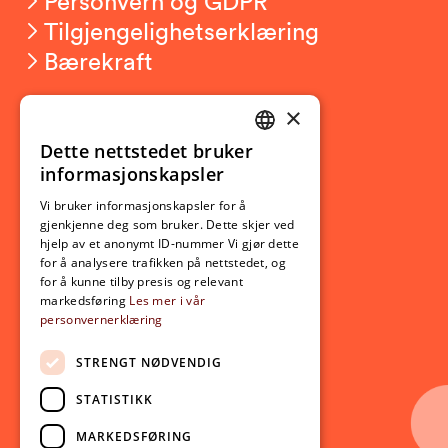
Personvern og GDPR
Tilgjengelighetserklæring
Bærekraft
×
Studierelatert
Ny student
Dette nettstedet bruker
NORWEGIAN
informasjonskapsler
Utveksling
ENGLISH
Opptak
Vi bruker informasjonskapsler for å
gjenkjenne deg som bruker. Dette skjer ved
Lov- og regelverk
hjelp av et anonymt ID-nummer Vi gjør dette
for å analysere trafikken på nettstedet, og
for å kunne tilby presis og relevant
Aktuelt
markedsføring
Les mer i vår
personvernerklæring
Nyheter
Arrangementer
STRENGT NØDVENDIG
Nyhetsbrev
STATISTIKK
Ledige stillinger
MARKEDSFØRING
Følg oss på sosiale medier: