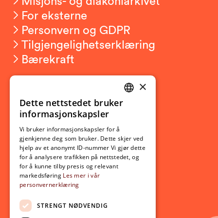
Misjons- og diakoniarkivet
For eksterne
Personvern og GDPR
Tilgjengelighetserklæring
Bærekraft
×
Studierelatert
Ny student
Dette nettstedet bruker
NORWEGIAN
informasjonskapsler
Utveksling
ENGLISH
Opptak
Vi bruker informasjonskapsler for å
gjenkjenne deg som bruker. Dette skjer ved
Lov- og regelverk
hjelp av et anonymt ID-nummer Vi gjør dette
for å analysere trafikken på nettstedet, og
for å kunne tilby presis og relevant
Aktuelt
markedsføring
Les mer i vår
personvernerklæring
Nyheter
Arrangementer
STRENGT NØDVENDIG
Nyhetsbrev