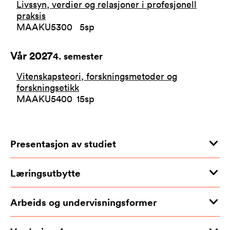
Livssyn, verdier og relasjoner i profesjonell
praksis
MAAKU5300
5
sp
Vår 2027
4
. semester
Vitenskapsteori, forskningsmetoder og
forskningsetikk
MAAKU5400
15
sp
Presentasjon av studiet
Læringsutbytte
Arbeids og undervisningsformer