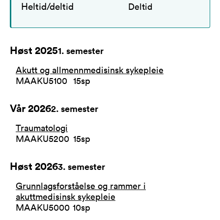
Heltid/deltid
Deltid
Høst 2025
1
. semester
Akutt og allmennmedisinsk sykepleie
MAAKU5100
15
sp
Vår 2026
2
. semester
Traumatologi
MAAKU5200
15
sp
Høst 2026
3
. semester
Grunnlagsforståelse og rammer i
akuttmedisinsk sykepleie
MAAKU5000
10
sp