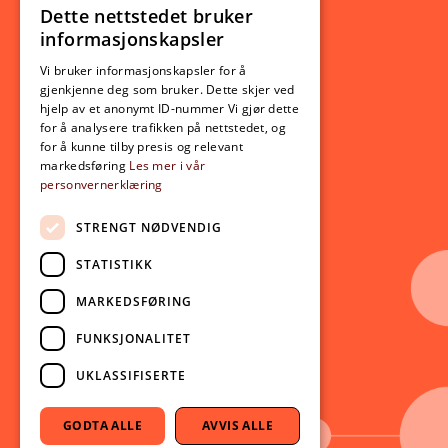
Ny student
Dette nettstedet bruker
NORWEGIAN
informasjonskapsler
Utveksling
ENGLISH
Opptak
Vi bruker informasjonskapsler for å
gjenkjenne deg som bruker. Dette skjer ved
Lov- og regelverk
hjelp av et anonymt ID-nummer Vi gjør dette
for å analysere trafikken på nettstedet, og
for å kunne tilby presis og relevant
Aktuelt
markedsføring
Les mer i vår
personvernerklæring
Nyheter
Arrangementer
STRENGT NØDVENDIG
Nyhetsbrev
STATISTIKK
Ledige stillinger
MARKEDSFØRING
Følg oss på sosiale medier:
Facebook
FUNKSJONALITET
Instagram
UKLASSIFISERTE
Youtube
LinkedIn
GODTA ALLE
AVVIS ALLE