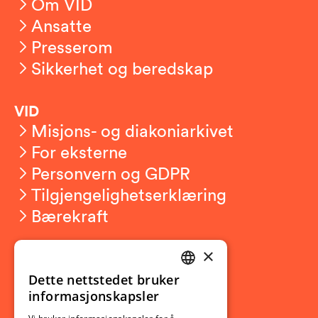
Om VID
Ansatte
Presserom
Sikkerhet og beredskap
VID
Misjons- og diakoniarkivet
For eksterne
Personvern og GDPR
Tilgjengelighetserklæring
Bærekraft
×
Studierelatert
Ny student
Dette nettstedet bruker
NORWEGIAN
informasjonskapsler
Utveksling
ENGLISH