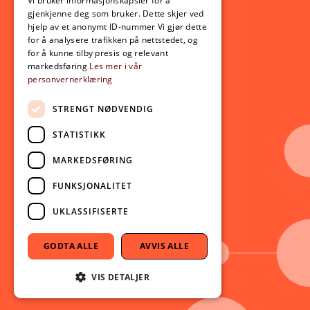
Opptak
Vi bruker informasjonskapsler for å
gjenkjenne deg som bruker. Dette skjer ved
Lov- og regelverk
hjelp av et anonymt ID-nummer Vi gjør dette
for å analysere trafikken på nettstedet, og
for å kunne tilby presis og relevant
Aktuelt
markedsføring
Les mer i vår
personvernerklæring
Nyheter
Arrangementer
STRENGT NØDVENDIG
Nyhetsbrev
STATISTIKK
Ledige stillinger
MARKEDSFØRING
Følg oss på sosiale medier:
Facebook
FUNKSJONALITET
Instagram
UKLASSIFISERTE
Youtube
LinkedIn
GODTA ALLE
AVVIS ALLE
TikTok
VIS DETALJER