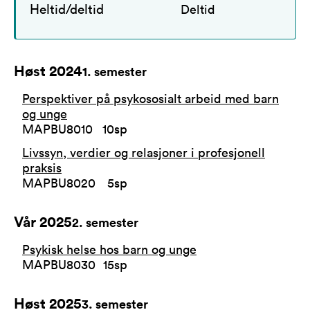
Heltid/deltid
Deltid
Høst 2024
1
. semester
Perspektiver på psykososialt arbeid med barn
og unge
MAPBU8010
10
sp
Livssyn, verdier og relasjoner i profesjonell
praksis
MAPBU8020
5
sp
Vår 2025
2
. semester
Psykisk helse hos barn og unge
MAPBU8030
15
sp
Høst 2025
3
. semester