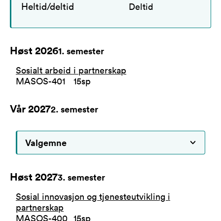
Heltid/deltid
Deltid
Høst 2026
1
. semester
Sosialt arbeid i partnerskap
MASOS-401
15
sp
Vår 2027
2
. semester
Valgemne
Høst 2027
3
. semester
Sosial innovasjon og tjenesteutvikling i
partnerskap
MASOS-400
15
sp