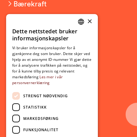
Bærekraft
×
Studierelatert
Ny student
Dette nettstedet bruker
NORWEGIAN
informasjonskapsler
Utveksling
ENGLISH
Opptak
Vi bruker informasjonskapsler for å
gjenkjenne deg som bruker. Dette skjer ved
Lov- og regelverk
hjelp av et anonymt ID-nummer Vi gjør dette
for å analysere trafikken på nettstedet, og
for å kunne tilby presis og relevant
Aktuelt
markedsføring
Les mer i vår
personvernerklæring
Nyheter
Arrangementer
STRENGT NØDVENDIG
Nyhetsbrev
STATISTIKK
Ledige stillinger
MARKEDSFØRING
Følg oss på sosiale medier:
Facebook
FUNKSJONALITET