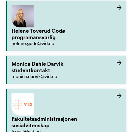
Helene Toverud Godø
programansvarlig
helene.godo@vid.no
Monica Dahle Darvik
studentkontakt
monica.darvik@vid.no
Fakultetsadministrasjonen
sosialvitenskap
fspost@vid.no