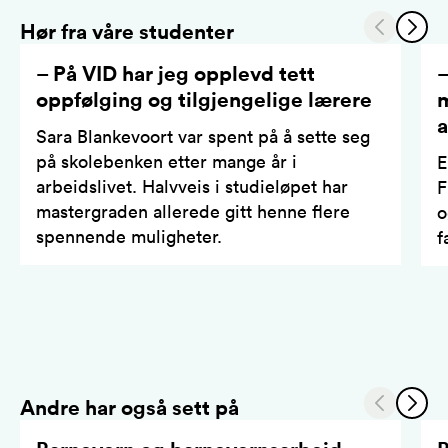
Hør fra våre studenter
– På VID har jeg opplevd tett
–
oppfølging og tilgjengelige lærere
m
a
Sara Blankevoort var spent på å sette seg
på skolebenken etter mange år i
E
arbeidslivet. Halvveis i studieløpet har
F
mastergraden allerede gitt henne flere
o
spennende muligheter.
f
Andre har også sett på