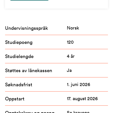
Undervisningsspråk
Norsk
Studiepoeng
120
Studielengde
4 år
Støttes av lånekassen
Ja
Søknadsfrist
1. juni 2026
Oppstart
17. august 2026
Opptakskrav og poeng
Se kravene