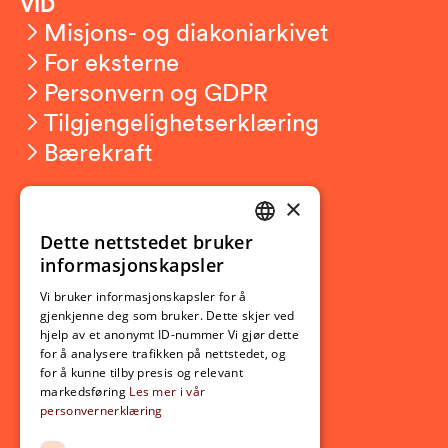
VID
Misjons- og diakoniarkivet
For eksterne
Personvern og GDPR
Tilgjengelighetserklæring
Bærekraft
×
Studierelatert
Ny student
Dette nettstedet bruker
NORWEGIAN
informasjonskapsler
Utveksling
ENGLISH
Opptak
Vi bruker informasjonskapsler for å
gjenkjenne deg som bruker. Dette skjer ved
Lov- og regelverk
hjelp av et anonymt ID-nummer Vi gjør dette
for å analysere trafikken på nettstedet, og
for å kunne tilby presis og relevant
Aktuelt
markedsføring
Les mer i vår
personvernerklæring
Nyheter
Arrangementer