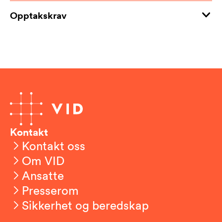
Opptakskrav
Kontakt
Kontakt oss
Om VID
Ansatte
Presserom
Sikkerhet og beredskap