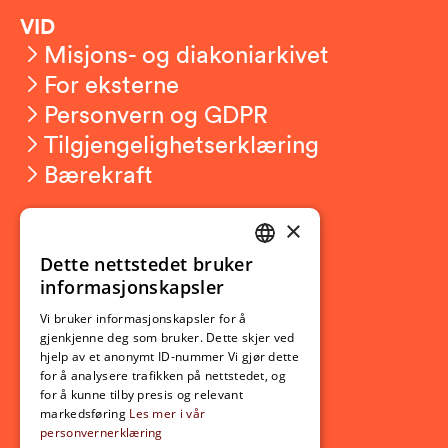
VID
Misjons- og diakoniarkivet
For eksterne
Personvern og GDPR
Tilgjengelighetserklæring
Bærekraft
×
Studierelatert
Ny student
Dette nettstedet bruker
NORWEGIAN
informasjonskapsler
Utveksling
ENGLISH
Opptak
Vi bruker informasjonskapsler for å
gjenkjenne deg som bruker. Dette skjer ved
Lov- og regelverk
hjelp av et anonymt ID-nummer Vi gjør dette
for å analysere trafikken på nettstedet, og
for å kunne tilby presis og relevant
Aktuelt
markedsføring
Les mer i vår
personvernerklæring
Nyheter