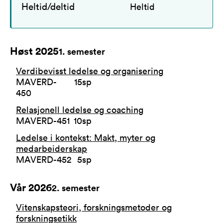
Heltid/deltid
Heltid
Høst 2025
1
. semester
Verdibevisst ledelse og organisering
MAVERD-
15
sp
450
Relasjonell ledelse og coaching
MAVERD-451
10
sp
Ledelse i kontekst: Makt, myter og
medarbeiderskap
MAVERD-452
5
sp
Vår 2026
2
. semester
Vitenskapsteori, forskningsmetoder og
forskningsetikk