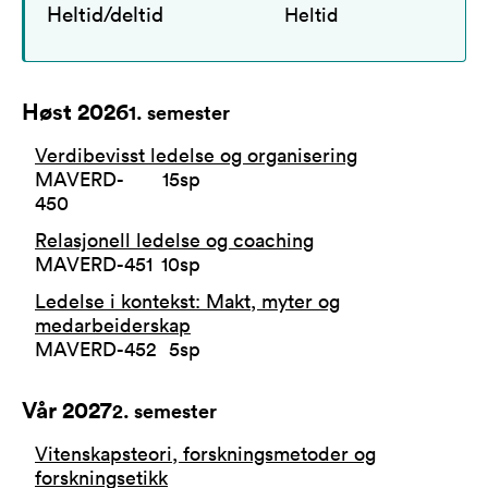
Heltid/deltid
Heltid
Høst 2026
1
. semester
Verdibevisst ledelse og organisering
MAVERD-
15
sp
450
Relasjonell ledelse og coaching
MAVERD-451
10
sp
Ledelse i kontekst: Makt, myter og
medarbeiderskap
MAVERD-452
5
sp
Vår 2027
2
. semester
Vitenskapsteori, forskningsmetoder og
forskningsetikk