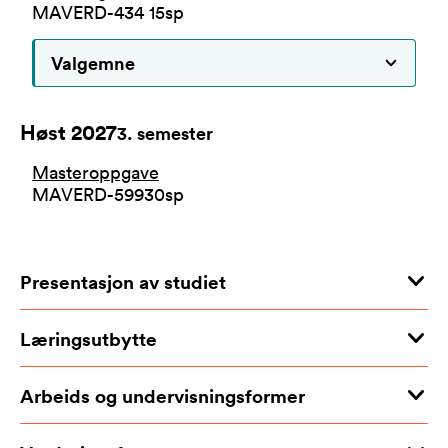
MAVERD-434
15
sp
Valgemne
Høst 2027
3
. semester
Masteroppgave
MAVERD-599
30
sp
Presentasjon av studiet
Læringsutbytte
Arbeids og undervisningsformer