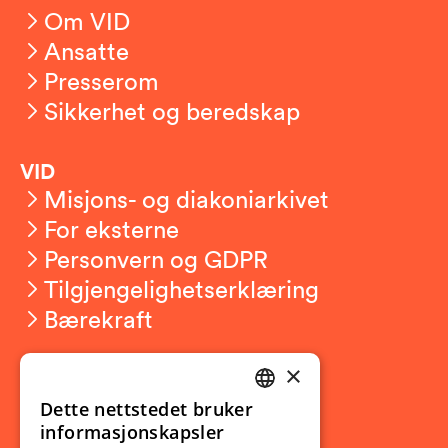
Om VID
Ansatte
Presserom
Sikkerhet og beredskap
VID
Misjons- og diakoniarkivet
For eksterne
Personvern og GDPR
Tilgjengelighetserklæring
Bærekraft
×
Studierelatert
Ny student
Dette nettstedet bruker
NORWEGIAN
informasjonskapsler
Utveksling