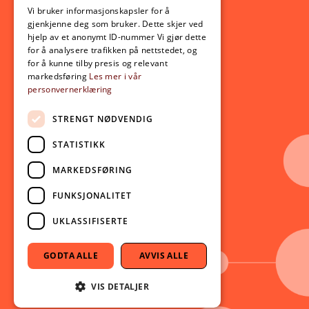
ENGLISH
Opptak
Vi bruker informasjonskapsler for å
gjenkjenne deg som bruker. Dette skjer ved
Lov- og regelverk
hjelp av et anonymt ID-nummer Vi gjør dette
for å analysere trafikken på nettstedet, og
for å kunne tilby presis og relevant
Aktuelt
markedsføring
Les mer i vår
personvernerklæring
Nyheter
Arrangementer
STRENGT NØDVENDIG
Nyhetsbrev
STATISTIKK
Ledige stillinger
MARKEDSFØRING
Følg oss på sosiale medier:
Facebook
FUNKSJONALITET
Instagram
UKLASSIFISERTE
Youtube
LinkedIn
GODTA ALLE
AVVIS ALLE
TikTok
VIS DETALJER