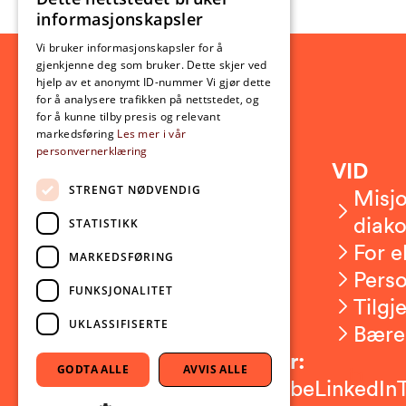
NORWEGIAN
informasjonskapsler
ENGLISH
Vi bruker informasjonskapsler for å
gjenkjenne deg som bruker. Dette skjer ved
hjelp av et anonymt ID-nummer Vi gjør dette
for å analysere trafikken på nettstedet, og
for å kunne tilby presis og relevant
markedsføring
Les mer i vår
personvernerklæring
Kontakt
VID
STRENGT NØDVENDIG
Kontakt oss
Misjo
Om VID
diako
STATISTIKK
Ansatte
For e
MARKEDSFØRING
Presserom
Pers
FUNKSJONALITET
Sikkerhet og beredskap
Tilgj
UKLASSIFISERTE
Bære
Følg oss på sosiale medier:
GODTA ALLE
AVVIS ALLE
Facebook
Instagram
Youtube
LinkedIn