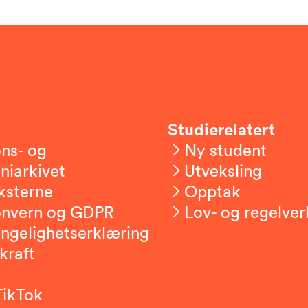
Studierelatert
ns- og
Ny student
niarkivet
Utveksling
ksterne
Opptak
onvern og GDPR
Lov- og regelver
engelighetserklæring
kraft
TikTok