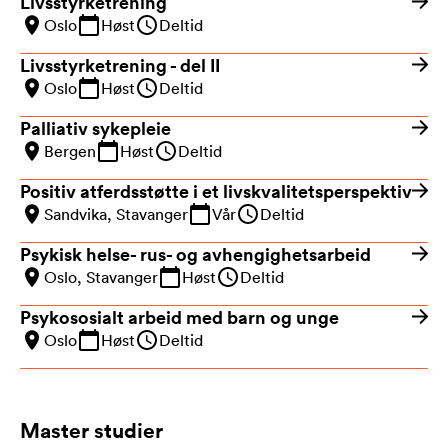
Livsstyrketrening
Oslo
Høst
Deltid
Livsstyrketrening - del II
Oslo
Høst
Deltid
Palliativ sykepleie
Bergen
Høst
Deltid
Positiv atferdsstøtte i et livskvalitetsperspektiv
Sandvika, Stavanger
Vår
Deltid
Psykisk helse- rus- og avhengighetsarbeid
Oslo, Stavanger
Høst
Deltid
Psykososialt arbeid med barn og unge
Oslo
Høst
Deltid
Master studier