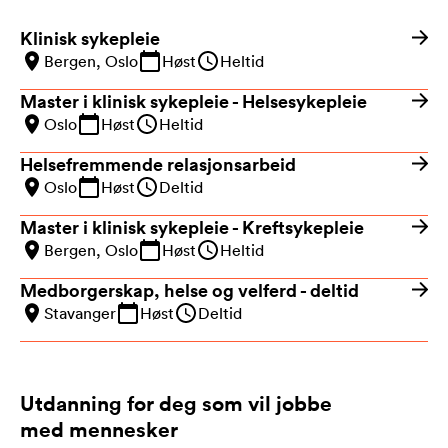
Klinisk sykepleie
Bergen, Oslo
Høst
Heltid
Master i klinisk sykepleie - Helsesykepleie
Oslo
Høst
Heltid
Helsefremmende relasjonsarbeid
Oslo
Høst
Deltid
Master i klinisk sykepleie - Kreftsykepleie
Bergen, Oslo
Høst
Heltid
Medborgerskap, helse og velferd - deltid
Stavanger
Høst
Deltid
Utdanning for deg som vil jobbe
med mennesker