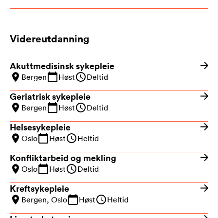
Videreutdanning
Akuttmedisinsk sykepleie
Bergen
Høst
Deltid
Geriatrisk sykepleie
Bergen
Høst
Deltid
Helsesykepleie
Oslo
Høst
Heltid
Konfliktarbeid og mekling
Oslo
Høst
Deltid
Kreftsykepleie
Bergen, Oslo
Høst
Heltid