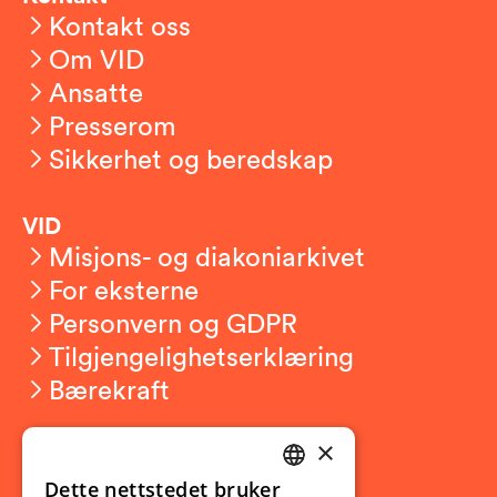
Kontakt oss
Om VID
Ansatte
Presserom
Sikkerhet og beredskap
VID
Misjons- og diakoniarkivet
For eksterne
Personvern og GDPR
Tilgjengelighetserklæring
Bærekraft
×
Studierelatert
Ny student
Dette nettstedet bruker
NORWEGIAN