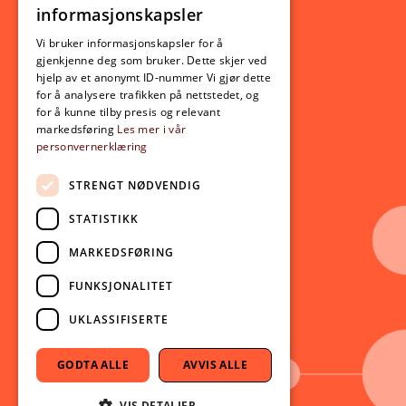
informasjonskapsler
Utveksling
ENGLISH
Opptak
Vi bruker informasjonskapsler for å
gjenkjenne deg som bruker. Dette skjer ved
Lov- og regelverk
hjelp av et anonymt ID-nummer Vi gjør dette
for å analysere trafikken på nettstedet, og
for å kunne tilby presis og relevant
Aktuelt
markedsføring
Les mer i vår
personvernerklæring
Nyheter
Arrangementer
STRENGT NØDVENDIG
Nyhetsbrev
STATISTIKK
Ledige stillinger
MARKEDSFØRING
Følg oss på sosiale medier:
Facebook
FUNKSJONALITET
Instagram
UKLASSIFISERTE
Youtube
LinkedIn
GODTA ALLE
AVVIS ALLE
TikTok
VIS DETALJER