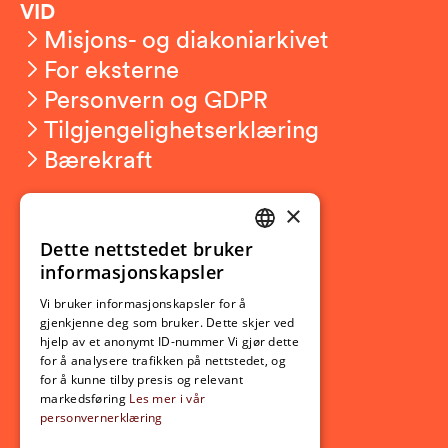
VID
Misjons- og diakoniarkivet
For eksterne
Personvern og GDPR
Tilgjengelighetserklæring
Bærekraft
×
Studierelatert
Ny student
Dette nettstedet bruker
NORWEGIAN
informasjonskapsler
Utveksling
ENGLISH
Opptak
Vi bruker informasjonskapsler for å
gjenkjenne deg som bruker. Dette skjer ved
Lov- og regelverk
hjelp av et anonymt ID-nummer Vi gjør dette
for å analysere trafikken på nettstedet, og
for å kunne tilby presis og relevant
Aktuelt
markedsføring
Les mer i vår
personvernerklæring
Nyheter