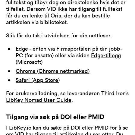
fulltekst og tilbyr deg en direktelenke hvis det er
tilfellet. Dersom VID ikke har tilgang til fulltekst
får du en lenke til Oria, der du kan bestille
artikkelen via biblioteket.
Slik får du tak i utvidelsen for din nettleser:
Edge - enten via Firmaportalen på din jobb-
PC (for ansatte) eller via siden
Edge-tillegg
(Microsoft)
Chrome (Chrome nettmarked)
Safari (App Store)
For brukerveiledning, se leverandøren Third Iron’s
LibKey Nomad User Guide
.
Tilgang via søk på DOI eller PMID
I
LibKey.io
kan du søke på
DOI
eller
PMID
for å se
om VID har tilgang til artikkelen du ser etter. Du