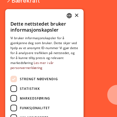
Bærekraft
×
Studierelatert
Ny student
Dette nettstedet bruker
NORWEGIAN
informasjonskapsler
Utveksling
ENGLISH
Opptak
Vi bruker informasjonskapsler for å
gjenkjenne deg som bruker. Dette skjer ved
Lov- og regelverk
hjelp av et anonymt ID-nummer Vi gjør dette
for å analysere trafikken på nettstedet, og
for å kunne tilby presis og relevant
Aktuelt
markedsføring
Les mer i vår
personvernerklæring
Nyheter
Arrangementer
STRENGT NØDVENDIG
Nyhetsbrev
STATISTIKK
Ledige stillinger
MARKEDSFØRING
Følg oss på sosiale medier:
Facebook
FUNKSJONALITET
Instagram