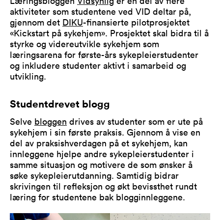
Læringsbloggen
Vidsynlig
er en del av flere
aktiviteter som studentene ved VID deltar på,
gjennom det
DIKU
-finansierte pilotprosjektet
«Kickstart på sykehjem». Prosjektet skal bidra til å
styrke og videreutvikle sykehjem som
læringsarena for første-års sykepleierstudenter
og inkludere studenter aktivt i samarbeid og
utvikling.
Studentdrevet blogg
Selve
bloggen
drives av studenter som er ute på
sykehjem i sin første praksis. Gjennom å vise en
del av praksishverdagen på et sykehjem, kan
innleggene hjelpe andre sykepleierstudenter i
samme situasjon og motivere de som ønsker å
søke sykepleierutdanning. Samtidig bidrar
skrivingen til refleksjon og økt bevissthet rundt
læring for studentene bak blogginnleggene.