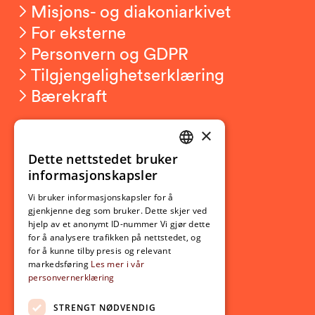
Misjons- og diakoniarkivet
For eksterne
Personvern og GDPR
Tilgjengelighetserklæring
Bærekraft
×
Studierelatert
Ny student
Dette nettstedet bruker
NORWEGIAN
informasjonskapsler
Utveksling
ENGLISH
Opptak
Vi bruker informasjonskapsler for å
gjenkjenne deg som bruker. Dette skjer ved
Lov- og regelverk
hjelp av et anonymt ID-nummer Vi gjør dette
for å analysere trafikken på nettstedet, og
for å kunne tilby presis og relevant
Aktuelt
markedsføring
Les mer i vår
personvernerklæring
Nyheter
Arrangementer
STRENGT NØDVENDIG